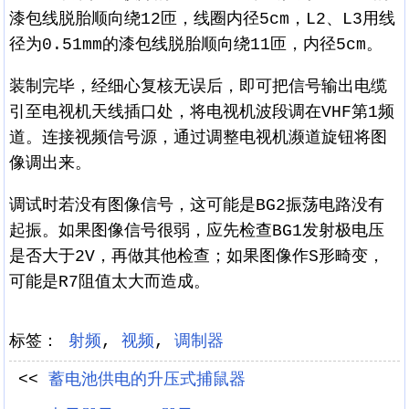
漆包线脱胎顺向绕12匝，线圈内径5cm，L2、L3用线
径为0.51mm的漆包线脱胎顺向绕11匝，内径5cm。
装制完毕，经细心复核无误后，即可把信号输出电缆
引至电视机天线插口处，将电视机波段调在VHF第1频
道。连接视频信号源，通过调整电视机濒道旋钮将图
像调出来。
调试时若没有图像信号，这可能是BG2振荡电路没有
起振。如果图像信号很弱，应先检查BG1发射极电压
是否大于2V，再做其他检查；如果图像作S形畸变，
可能是R7阻值太大而造成。
标签：
射频
,
视频
,
调制器
<<
蓄电池供电的升压式捕鼠器