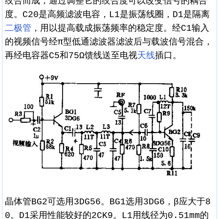
绞合而成，通过调整它的绞合度可以改变信号的耦合
度。C20是高频滤波电容，L1是振荡线圈，D1是隔离
二极管
，用以提高载成振荡频率的稳定度。经C1输入
的视频信号经π型低通滤波器滤波后与载波信号混合，
再经电容器C5和75Ω馈线送至电视
天线
插口。
晶体管BG2可选用3DG56。BG1选用3DG6，β应大于8
0。D1采用性能较好的2CK9。L1用线径为0.51mm的