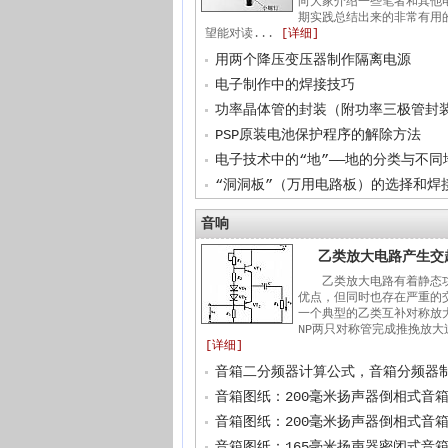
向大家介绍一些笔者和其他
期实践总结出来的非常有用
望能对读...
[详细]
用两个降压变压器制作隔离电源
电子制作中的焊接技巧
功率晶体管的封装（附功率三极管封
PSP原装电池保护程序的解除方法
“洞洞板”（万用电路板）的选择和焊
音响
乙类放大电路产生交
乙类放大电路有着静态
优点，但同时也存在严重的
一个典型的乙类互补对称放大
NP两只对称管完成推挽放大过
[详细]
音箱二分频器计算公式，音箱分频器
音箱图纸：165毫米扬声器密闭式音