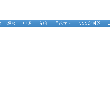
础与经验
电源
音响
理论学习
555定时器