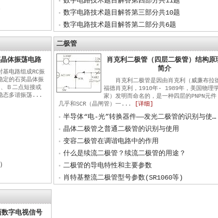
数字电路技术题目解答第四部分共11题
箱
数字电路技术题目解答第三部分共10题
数字电路技术题目解答第二部分共6题
二极管
英晶体振荡电路
肖克利二极管（四层二极管）结构原
简介
时基电路组成RC振
稳定的石英晶体振
肖克利二极管是因由肖克利（威廉布拉
、Ｂ二点短接或
福德肖克利，1910年- 1989年，美国物理
态多谐振荡...
家）发明而命名的，是一种四层的PNPN元件
几乎和SCR（晶闸管）一...
[详细]
半导体“电-光”转换器件——发光二极管的识别与使用
晶体二极管之普通二极管的识别与使用
变容二极管在调谐电路中的作用
什么是续流二极管？续流二极管的用途？
2）
二极管的导电特性和主要参数
肖特基整流二极管型号参数(SR1060等)
面数字电视信号