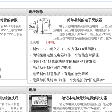
电子制作
50对管的参数
简单易制的电子灭蚊器
极管TO-92封装外
电子灭蚊电路由高频振荡电路、三倍压
8550三极管SOT
流电路、高压电击纱网等组成。电路图如下
50和8550三极管
当按下电源开关SA时，由三极管VT1和
压变压器T构成的高频振荡器通电工作，把3
直流电...
[详细]
制作CUBE8光立方（3D立方体LED显示器）
为铅酸蓄电池充电器制作一个智能定时插座
使用BH1417集成块制作的精致MP3转发器
自己动手制作固态继电器
据
电子制作创意作品：有趣的激光竖琴
路
无风却闻风铃声 制作一个免维护的“阳光风铃”
电源
用的经验技巧
笔记本电脑无线电源解决方案
子制作水平和能
笔记本电脑无线电源面临的问题 笔记
有用。下面我们就
电脑的有线电源通常为20V/3A左右。对于