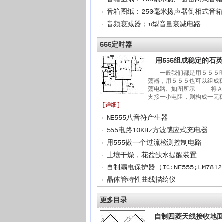
音箱图纸：250毫米扬声器倒相式音
音频衰减器；π型音量衰减电路
555定时器
用555组成稳定的石
一般我们都是用５５５
荡器，用５５５也可以组成
荡电路。如图所示 将Ａ
夹接一小电阻，则构成一无稳
[详细]
NE555八音符产生器
555电路10KHz方波感应式充电器
用555做一个过流检测控制电路
土壤干燥，花盆缺水提醒装置
自制漏电保护器（IC:NE555;LM781
晶体管特性曲线描绘仪
更多目录
自制四菱天线接收地