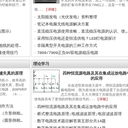
电子爱好者通过长
常见的开关电源来说，加上一些损耗，这个
的经验和技巧，希
源的贮备功率要求在70W以上，这是一个瓶
颈...
[详细]
太阳能发电（光伏发电）资料整理
笔记本电脑无线电源解决方案
装图示）
直流稳压电源使用攻略，直流稳压电源的认识、使用和选购
采用恒压供电还是恒流供电？LED灯电源探讨
电子技术中的“地”——地的分类与不同地线的处理方法
非隔离型开关电源的三种工作方式
接使用技巧
7809/7909正负9V双电源稳压电路
理论学习
越失真的原理
四种恒流源电路及其在集成运放电路
的应用
功耗小，效率高的
交越失真，图a是
在改进型差动放大器中，用恒流源取代
电路，由NPN和P
极电阻RE，既为差动放大电路设置了合适的
程。 （a...
态工作电流，又大大增强了共模负反馈作用
使电路具有了更强的抑制共模信号的...
[详细]
制作方法
四种恒流源电路及其在集成运放电路中的应用
音箱图纸：200毫米扬声器倒相式音箱（方形倒相孔）
桥式整流电路原理;电感滤波原理;电容滤波原理
音箱图纸：200毫米扬声器倒相式音箱（圆形倒相孔）
数字电路技术题目解答第五部分共14题
箱