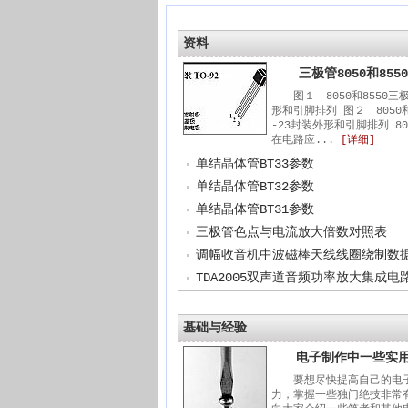
资料
三极管8050和85
图１ 8050和8550三
形和引脚排列 图２ 8050和
-23封装外形和引脚排列 80
在电路应...
[详细]
单结晶体管BT33参数
单结晶体管BT32参数
单结晶体管BT31参数
三极管色点与电流放大倍数对照表
调幅收音机中波磁棒天线线圈绕制数
TDA2005双声道音频功率放大集成电
基础与经验
电子制作中一些实
要想尽快提高自己的电
力，掌握一些独门绝技非常