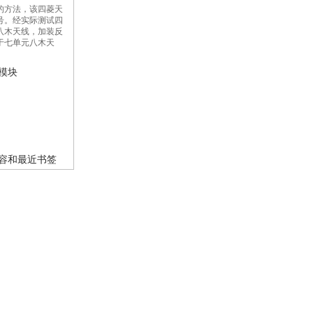
的方法，该四菱天
号。经实际测试四
八木天线，加装反
于七单元八木天
制模块
内容和最近书签