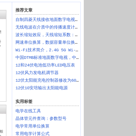
推荐文章
自制四菱天线接收地面数字电视信号
无线电波在介质中的传播速度计算公式
整
波长缩短效应，天线缩短系数：天线末端效应、相位常数
升
网速单位换算，数据容量单位换算
V
Wi-Fi技术简介，2.4G 5G Wi-Fi频率和信道
中国DTMB标准地面数字电视，中国电视频道频率表
12和24伏电池低功率LED电压表
12伏风力发电机调节器
12伏太阳能充电控制器修改为60安培
12伏10安培输出太阳能电源
实用标签
电学在线工具
晶体管元件查询：参数型号
电学常用单位换算
本
一般
常用电学计算公式