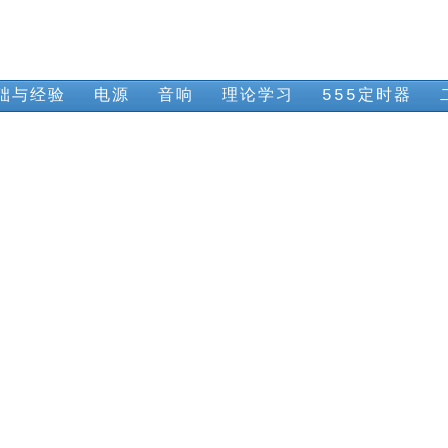
础与经验
电源
音响
理论学习
555定时器