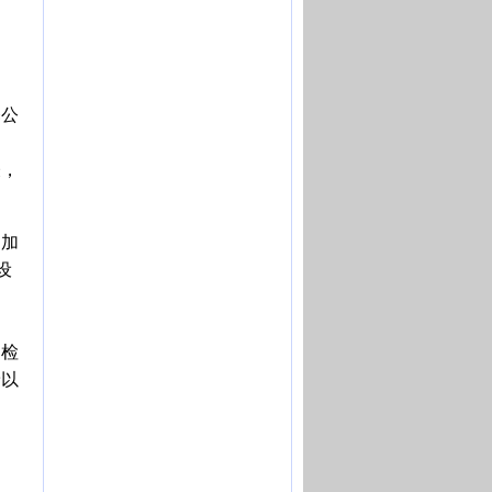
释公
表，
、加
设
测
场检
予以
日