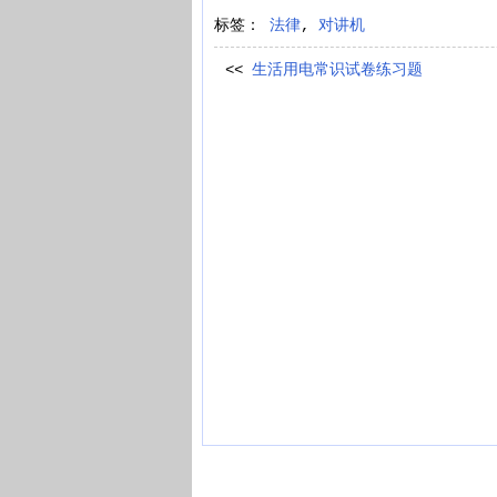
标签：
法律
,
对讲机
<<
生活用电常识试卷练习题