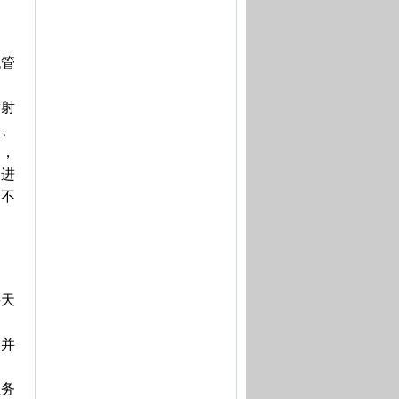
无管
发射
会、
），
和进
，不
接天
，并
业务