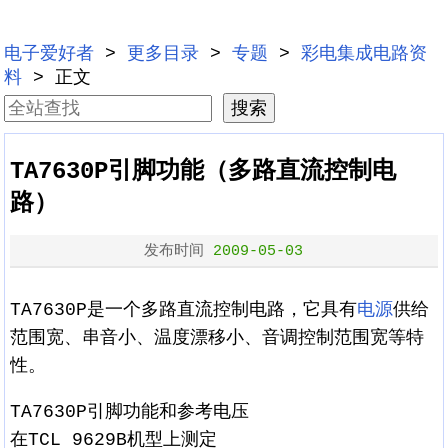
电子爱好者
>
更多目录
>
专题
>
彩电集成电路资
料
> 正文
TA7630P引脚功能（多路直流控制电
路）
发布时间
2009-05-03
TA7630P是一个多路直流控制电路，它具有
电源
供给
范围宽、串音小、温度漂移小、音调控制范围宽等特
性。
TA7630P引脚功能和参考电压
在TCL 9629B机型上测定