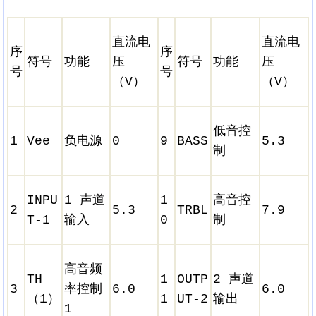
直流电
直流电
序
序
符号
功能
压
符号
功能
压
号
号
（V）
（V）
低音控
1
Vee
负电源
0
9
BASS
5.3
制
INPU
1 声道
1
高音控
2
5.3
TRBL
7.9
T-1
输入
0
制
高音频
TH
1
OUTP
2 声道
3
率控制
6.0
6.0
（1）
1
UT-2
输出
1