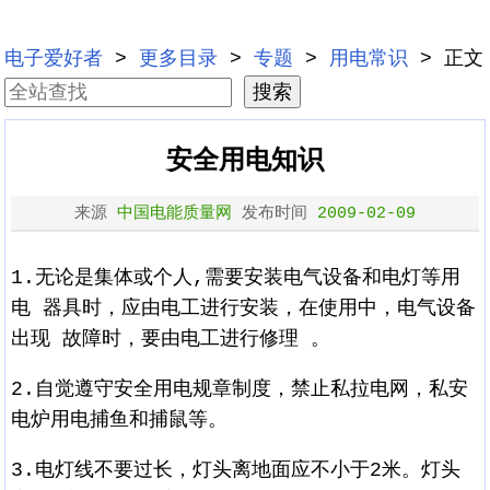
电子爱好者
>
更多目录
>
专题
>
用电常识
> 正文
安全用电知识
来源
中国电能质量网
发布时间
2009-02-09
1.无论是集体或个人,需要安装电气设备和电灯等用
电 器具时，应由电工进行安装，在使用中，电气设备
出现 故障时，要由电工进行修理 。
2.自觉遵守安全用电规章制度，禁止私拉电网，私安
电炉用电捕鱼和捕鼠等。
3.电灯线不要过长，灯头离地面应不小于2米。灯头