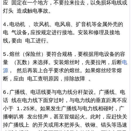
应 固定在一个地方，不要拉来拉去，以免损坏电线或
灯头 造成触电事故。
4.电动机 、吹风机、电风扇、扩音机等金属外壳的
电 气设备,应按规定进行接地。安装和修理及接地
线,要由 电工进行。
5.熔丝（保险丝）要符合规格，要根据用电设备的容
量 （瓦数）来选择。安装熔丝时，先要拉闸，后断
电
源
， 然后再装上合乎要求的熔丝。如果熔丝经常熔
断，应由 电工查明原因，排除故障 。
6.广播线、电话线要与电力线分杆架设。广播线、电
话 线在电力线下面穿过时，与电力线的垂直距离不应
小于 1.25米。如果发生广播线与电力线相碰时，广
播喇叭将 发出怪声，甚至冒烟起火。此时，应赶快关
掉广播线上 的开关或用木把斧头、铁锹、镐头等迅速