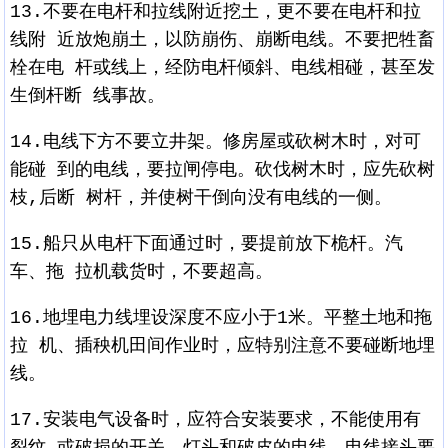
13.不要在电杆和拉线附近挖土，更不要在电杆和拉
线附 近放炮崩土，以防崩伤、崩断电线。不要把牲畜
栓在电 杆或线上，经防电杆倾斜、电线相碰，甚至发
生倒杆断 线事故。
14.电线下方不要立井架。修房屋或砍树木时，对可
能碰 到的电线，要拉闸停电。砍伐树木时，应先砍树
枝,后断 树杆，并使树干倒向没有电线的一侧。
15.船只从电杆下面通过时，要提前放下桅杆。汽
车、拖 拉机载货时，不要超高。
16.地埋电力线埋设深度不应小于1米。平整土地和拖
拉 机、插秧机田间作业时，应特别注意不要碰断地埋
线。
17.安装电气设备时，应符合安装要求，不能使用有
裂纹 或破损的开关、灯头和破皮的电线。电线接头要