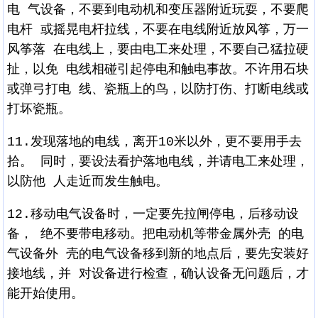
电 气设备，不要到电动机和变压器附近玩耍，不要爬
电杆 或摇晃电杆拉线，不要在电线附近放风筝，万一
风筝落 在电线上，要由电工来处理，不要自己猛拉硬
扯，以免 电线相碰引起停电和触电事故。不许用石块
或弹弓打电 线、瓷瓶上的鸟，以防打伤、打断电线或
打坏瓷瓶。
11.发现落地的电线，离开10米以外，更不要用手去
拾。 同时，要设法看护落地电线，并请电工来处理，
以防他 人走近而发生触电。
12.移动电气设备时，一定要先拉闸停电，后移动设
备， 绝不要带电移动。把电动机等带金属外壳 的电
气设备外 壳的电气设备移到新的地点后，要先安装好
接地线，并 对设备进行检查，确认设备无问题后，才
能开始使用。