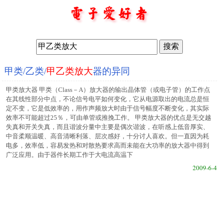
甲类/乙类/
甲乙类放大
器的异同
甲类放大器 甲类（Class－A）放大器的输出晶体管（或电子管）的工作点
在其线性部分中点，不论信号电平如何变化，它从电源取出的电流总是恒
定不变，它是低效率的，用作声频放大时由于信号幅度不断变化，其实际
效率不可能超过25％，可由单管或推挽工作。 甲类放大器的优点是无交越
失真和开关失真，而且谐波分量中主要是偶次谐波，在听感上低音厚实、
中音柔顺温暖、高音清晰利落、层次感好，十分讨人喜欢。但一直因为耗
电多，效率低，容易发热和对散热要求高而未能在大功率的放大器中得到
广泛应用。由于器件长期工作于大电流高温下
2009-6-4