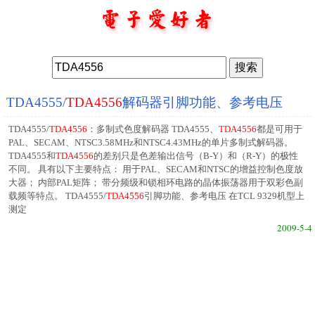
TDA4555/
TDA4556
解码器引脚功能、参考电压
TDA4555/
TDA4556
：多制式色度解码器 TDA4555、
TDA4556
都是可用于
PAL、SECAM、NTSC3.58MHz和NTSC4.43MHz的单片多制式解码器。
TDA4555和
TDA4556
的差别只是色差输出信号（B-Y）和（R-Y）的极性
不同。 具有以下主要特点： 用于PAL、SECAM和NTSC的增益控制色度放
大器； 内部PAL矩阵； 带分频级和锁相环电路的晶体振荡器用于双彩色副
载频等特点。 TDA4555/
TDA4556
引脚功能、参考电压 在TCL 9329机型上
测定
2009-5-4