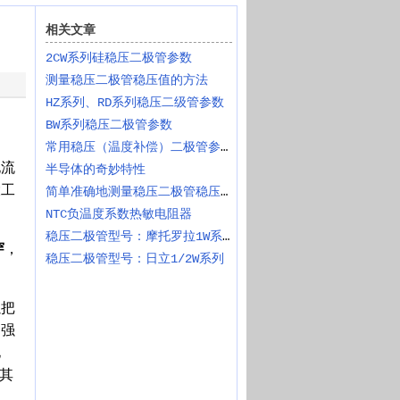
相关文章
2CW系列硅稳压二极管参数
测量稳压二极管稳压值的方法
HZ系列、RD系列稳压二级管参数
BW系列稳压二极管参数
常用稳压（温度补偿）二极管参数
电流
半导体的奇妙特性
大工
简单准确地测量稳压二极管稳压值
NTC负温度系数热敏电阻器
稳压二极管型号：摩托罗拉1W系列
穿
，
稳压二极管型号：日立1/2W系列
以把
场强
电
其