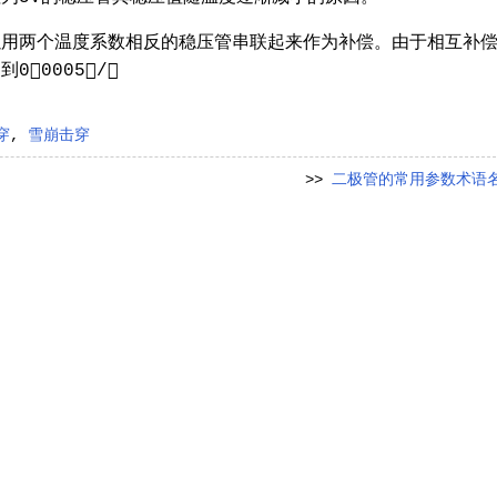
以用两个温度系数相反的稳压管串联起来作为补偿。由于相互补
0005％/℃
穿
,
雪崩击穿
>>
二极管的常用参数术语