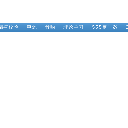
础与经验
电源
音响
理论学习
555定时器