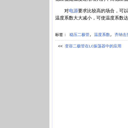
对
电源
要求比较高的场合，可
温度系数大大减小，可使温度系数达到0
标签：
稳压二极管
,
温度系数
,
齐纳击
<<
变容二极管在LC振荡器中的应用