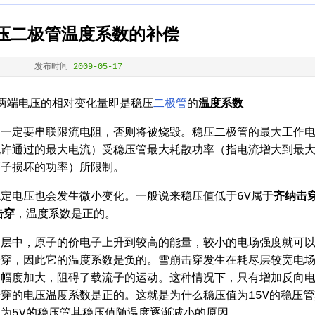
压二极管温度系数的补偿
发布时间
2009-05-17
端电压的相对变化量即是稳压
二极管
的
温度系数
定要串联限流电阻，否则将被烧毁。稳压二极管的最大工作
允许通过的最大电流）受稳压管最大耗散功率（指电流增大到最
管子损坏的功率）所限制。
电压也会发生微小变化。一般说来稳压值低于6V属于
齐纳击
击穿
，温度系数是正的。
中，原子的价电子上升到较高的能量，较小的电场强度就可
击穿，因此它的温度系数是负的。雪崩击穿发生在耗尽层较宽电
动幅度加大，阻碍了载流子的运动。这种情况下，只有增加反向
穿的电压温度系数是正的。这就是为什么稳压值为15V的稳压管
为5V的稳压管其稳压值随温度逐渐减小的原因。