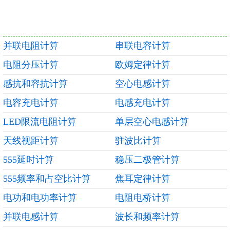
并联电阻计算
串联电容计算
电阻分压计算
欧姆定律计算
感抗和容抗计算
空心电感计算
电容充电计算
电感充电计算
LED限流电阻计算
单层空心电感计算
天线视距计算
驻波比计算
555延时计算
稳压二极管计算
555频率和占空比计算
焦耳定律计算
电功和电功率计算
电阻电桥计算
并联电感计算
波长和频率计算