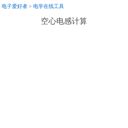
电子爱好者
>
电学在线工具
空心电感计算