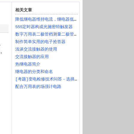
相关文章
降低继电器维持电流，继电器低功耗设计
555定时器构成光施密特触发器
数字万用表二极管档测量二极管、三极管、晶闸管、光耦
制作简单实用的电子抢答器
电
浅谈交流接触器的使用
等。
交流接触器的应用
热继电器简介
继电器的分类和命名
[考题]变电检修技术问答－选择题
配合万用表的场强计电路