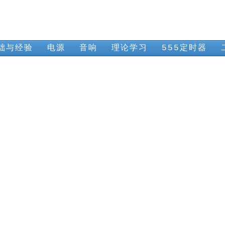
础与经验
电源
音响
理论学习
555定时器