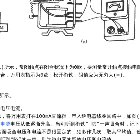
。
)所示，常闭触点在闭合状况下为0欧，要测量常开触点接触电
合，万用表指示为0欧；松开衔铁，阻值应为无穷大(∞)。
所示。
电压电流。
，将万用表打在100mA直流挡，串入继电器线圈回路中，如图(
使
电源
电压从低逐渐升高。当刚听到衔铁“ 嗒”一声吸合时，记下
然而吸合电压和电流不是很固定的，须多作几次，取其平均值。
听到“嗒”的一声，则为继电器的释放电压和电流值。