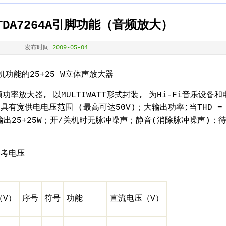
4/TDA7264A引脚功能（音频放大）
发布时间
2009-05-04
/待机功能的25+25 W立体声放大器
双音频功率放大器, 以MULTIWATT形式封装, 为Hi-Fi音乐设备
有宽供电电压范围 (最高可达50V)；大输出功率;当THD = 
0V时,输出25+25W；开/关机时无脉冲噪声；静音(消除脉冲噪声)；
。
、参考电压
（V）
序号
符号
功能
直流电压（V）