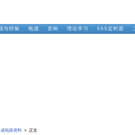
础与经验
电源
音响
理论学习
555定时器
集成电路资料
> 正文