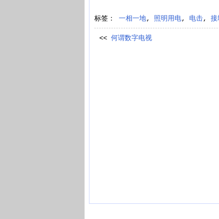
标签：
一相一地
,
照明用电
,
电击
,
接
<<
何谓数字电视