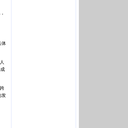
流，
具体
人
造成
跨
的发