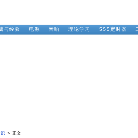
础与经验
电源
音响
理论学习
555定时器
常识
> 正文