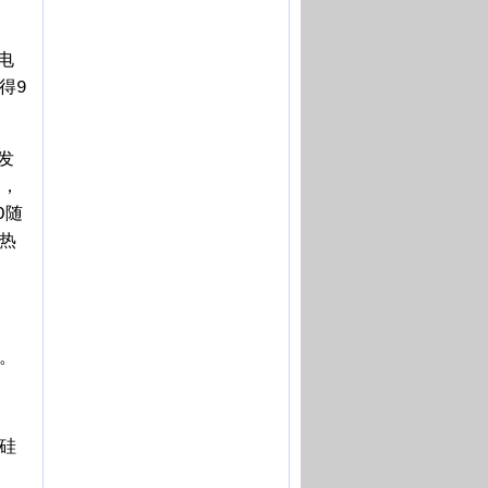
电
得9
发
z，
O随
电热
用。
硅