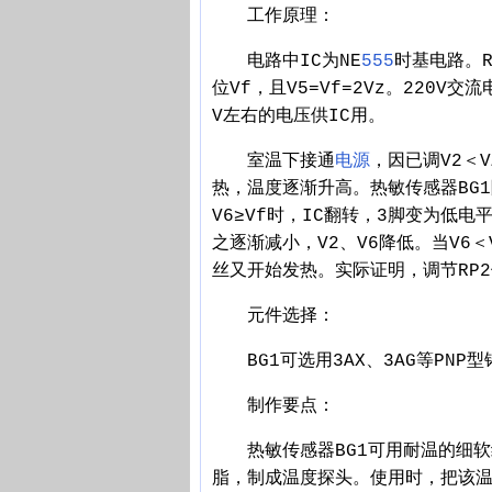
工作原理：
电路中IC为NE
555
时基电路。
位Vf，且V5=Vf=2Vz。220V
V左右的电压供IC用。
室温下接通
电源
，因已调V2＜
热，温度逐渐升高。热敏传感器BG1随
V6≥Vf时，IC翻转，3脚变为低电
之逐渐减小，V2、V6降低。当V6＜
丝又开始发热。实际证明，调节RP2使
元件选择：
BG1可选用3AX、3AG等PNP
制作要点：
热敏传感器BG1可用耐温的细软
脂，制成温度探头。使用时，把该