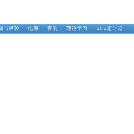
础与经验
电源
音响
理论学习
555定时器