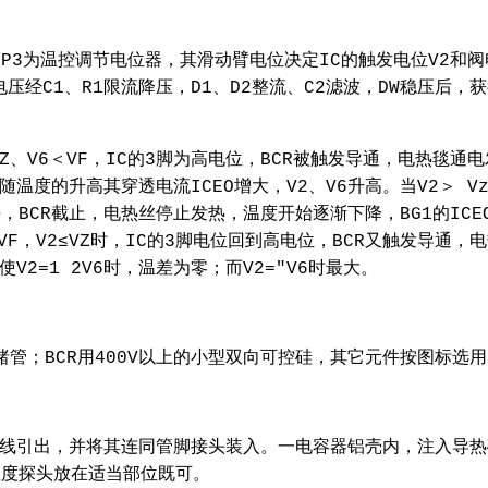
RP3为温控调节电位器，其滑动臂电位决定IC的触发电位V2和阀
交流电压经C1、R1限流降压，D1、D2整流、C2滤波，DW稳压后，获
VZ、V6＜VF，IC的3脚为高电位，BCR被触发导通，电热毯通电
温度的升高其穿透电流ICEO增大，V2、V6升高。当V2＞ V
平，BCR截止，电热丝停止发热，温度开始逐渐下降，BG1的ICE
VF，V2≤VZ时，IC的3脚电位回到高电位，BCR又触发导通，
V2=1 2V6时，温差为零；而V2="V6时最大。
型锗管；BCR用400V以上的小型双向可控硅，其它元件按图标选
线引出，并将其连同管脚接头装入。一电容器铝壳内，注入导热
温度探头放在适当部位既可。