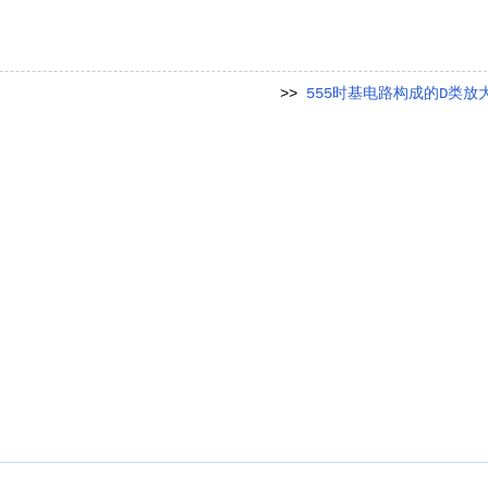
>>
555时基电路构成的D类放