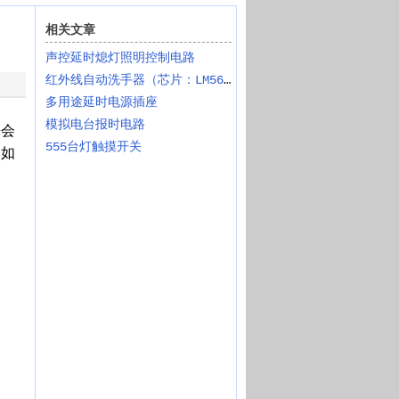
相关文章
声控延时熄灯照明控制电路
红外线自动洗手器（芯片：LM567 NE555）
多用途延时电源插座
模拟电台报时电路
来会
555台灯触摸开关
图如