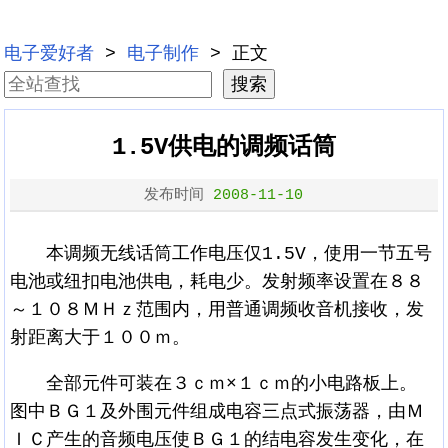
电子爱好者
>
电子制作
> 正文
1.5V供电的调频话筒
发布时间
2008-11-10
本调频无线话筒工作电压仅1.5V，使用一节五号
电池或纽扣电池供电，耗电少。发射频率设置在８８
～１０８ＭＨｚ范围内，用普通调频收音机接收，发
射距离大于１００ｍ。
全部元件可装在３ｃｍ×１ｃｍ的小电路板上。
图中ＢＧ１及外围元件组成电容三点式振荡器，由Ｍ
ＩＣ产生的音频电压使ＢＧ１的结电容发生变化，在