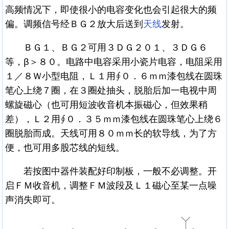
高频情况下，即使很小的电容变化也会引起很大的频
偏。调频信号经ＢＧ２放大后送到
天线
发射。
ＢＧ１、ＢＧ２可用３ＤＧ２０１、３ＤＧ６
等，β＞８０。电路中电容采用小瓷片电容，电阻采用
１／８Ｗ小型电阻，Ｌ１用∮０．６ｍｍ漆包线在圆珠
笔心上绕７圈，在３圈处抽头，脱胎后加一电视中周
螺旋磁心（也可用短波收音机本振磁心，但效果稍
差），Ｌ２用∮０．３５ｍｍ漆包线在圆珠笔心上绕６
圈脱胎而成。天线可用８０ｍｍ长的软导线，为了方
便，也可用多股芯线的短线。
若按图中器件装配好印制板，一般不必调整。开
启ＦＭ收音机，调整ＦＭ波段及Ｌ１磁心至某一点噪
声消失即可。