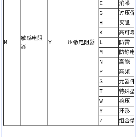
E
消噪
G
过压保
H
灭弧
K
高可靠
敏感电阻
M
Y
压敏电阻器
L
防雷
器
M
防静电
N
高能
P
高频
S
元器件
T
特殊型
W
稳压
Y
环形
Z
组合型