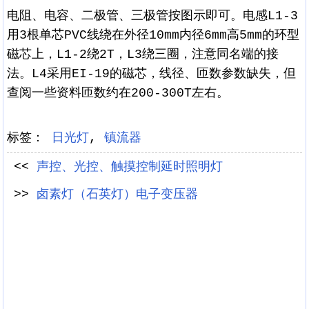
电阻、电容、二极管、三极管按图示即可。电感L1-3
用3根单芯PVC线绕在外径10mm内径6mm高5mm的环型
磁芯上，L1-2绕2T，L3绕三圈，注意同名端的接
法。L4采用EI-19的磁芯，线径、匝数参数缺失，但
查阅一些资料匝数约在200-300T左右。
标签：
日光灯
,
镇流器
<<
声控、光控、触摸控制延时照明灯
>>
卤素灯（石英灯）电子变压器