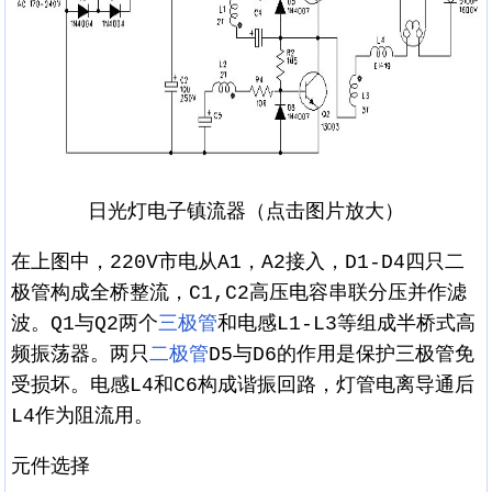
日光灯电子镇流器（点击图片放大）
在上图中，220V市电从A1，A2接入，D1-D4四只二
极管构成全桥整流，C1,C2高压电容串联分压并作滤
波。Q1与Q2两个
三极管
和电感L1-L3等组成半桥式高
频振荡器。两只
二极管
D5与D6的作用是保护三极管免
受损坏。电感L4和C6构成谐振回路，灯管电离导通后
L4作为阻流用。
元件选择