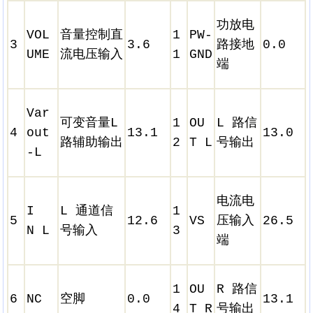
功放电
VOL
音量控制直
1
PW-
3
3.6
路接地
0.0
UME
流电压输入
1
GND
端
Var
可变音量L
1
OU
L 路信
4
out
13.1
13.0
路辅助输出
2
T L
号输出
-L
电流电
I
L 通道信
1
5
12.6
VS
压输入
26.5
N L
号输入
3
端
1
OU
R 路信
6
NC
空脚
0.0
13.1
4
T R
号输出