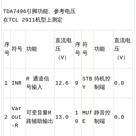
TDA7496引脚功能、参考电压
在TCL 2911机型上测定
直流电
直流电
序
序
符
符号
功能
压
功能
压
号
号
号
（V）
（V）
R 通道信
STB
待机控
1
INR
12.6
9
0.0
号输入
Y
制端
Var
可变音量R
1
MUT
静音控
2
out
13.0
0.0
路辅助输出
0
E
制端
-R