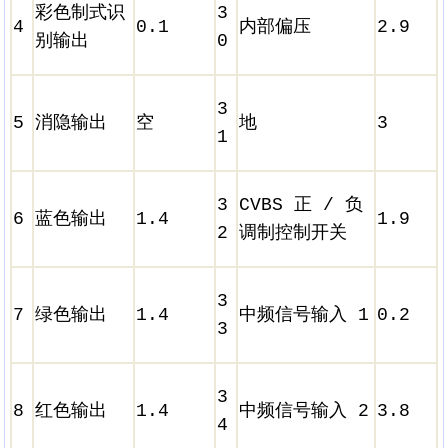
彩色制式识
3
4
0.1
内部偏压
2.9
别输出
0
3
5
消隐输出
空
地
3
1
3
CVBS 正 / 负
6
蓝色输出
1.4
1.9
2
调制控制开关
3
7
绿色输出
1.4
中频信号输入 1
0.2
3
3
8
红色输出
1.4
中频信号输入 2
3.8
4