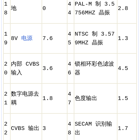
1
4
PAL-M 制 3.5
地
0
2.8
8
4
756MHZ 晶振
1
4
NTSC 制 3.57
8V
电源
7.6
1.3
9
5
9MHZ 晶振
2
内部 CVBS
4
锁相环彩色滤波
3.6
4.5
0
输入
6
器
2
数字电源去
4
1.8
色度输出
1.5
1
耦
7
2
4
SECAM 识别输
CVBS 输出
3
1.7
2
8
出