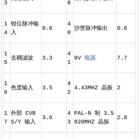
3
9
1
钳位脉冲输
4
0.6
沙堡脉冲输出
0.6
4
入
0
1
4
去耦滤波
3.3
8V
电源
7.7
5
1
1
4
色度输入
3.5
4.43MHZ 晶振
2
6
2
1
外部 CVB
4
PAL-N 制 3.5
3.6
2.8
7
S/Y 输入
3
820MHZ 晶振