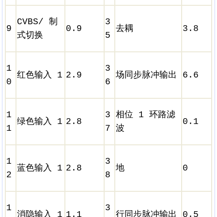
CVBS/ 制
3
9
0.9
去耦
3.8
式切换
5
1
3
红色输入 1
2.9
场同步脉冲输出
6.6
0
6
1
3
相位 1 环路滤
绿色输入 1
2.8
0.1
1
7
波
1
3
蓝色输入 1
2.8
地
0
2
8
1
3
消隐输入 1
1.1
行同步脉冲输出
0.5