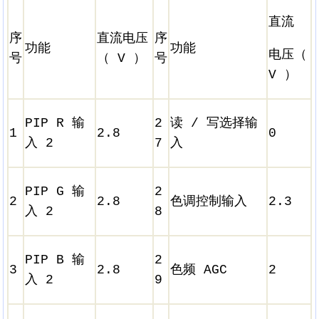
直流
序
直流电压
序
功能
功能
电压（
号
（ V ）
号
V ）
PIP R 输
2
读 / 写选择输
1
2.8
0
入 2
7
入
PIP G 输
2
2
2.8
色调控制输入
2.3
入 2
8
PIP B 输
2
3
2.8
色频 AGC
2
入 2
9