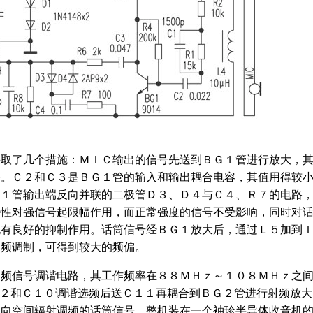
了几个措施：ＭＩＣ输出的信号先送到ＢＧ１管进行放大，
路。Ｃ２和Ｃ３是ＢＧ１管的输入和输出耦合电容，其值用得较
Ｇ１管输出端反向并联的二极管Ｄ３、Ｄ４与Ｃ４、Ｒ７的电路
特性对强信号起限幅作用，而正常强度的信号不受影响，同时对
也有良好的抑制作用。话筒信号经ＢＧ１放大后，通过Ｌ５加到
调频调制，可得到较大的频偏。
信号调谐电路，其工作频率在８８ＭＨｚ～１０８ＭＨｚ之
Ｌ２和Ｃ１０调谐选频后送Ｃ１１再耦合到ＢＧ２管进行射频放大
，向空间辐射调频的话筒信号。整机装在一个袖珍半导体收音机