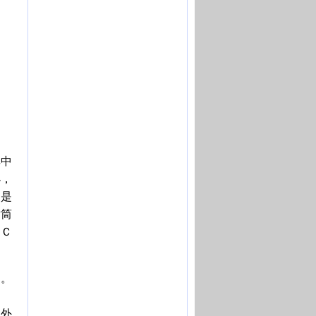
其中
小，
，是
话筒
ＩＣ
间。
的外