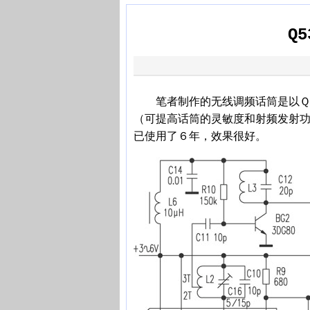
Q
笔者制作的无线调频话筒是以Ｑ５
（可提高话筒的灵敏度和射频发射
已使用了６年，效果很好。