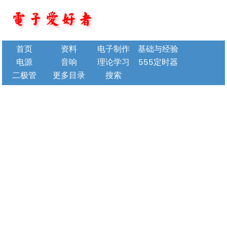
首页
资料
电子制作
基础与经验
电源
音响
理论学习
555定时器
二极管
更多目录
搜索