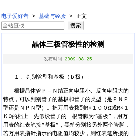
电子爱好者
>
基础与经验
> 正文
晶体三极管极性的检测
发布时间
2009-08-25
１. 判别管型和基极（ｂ极）：
根据晶体管Ｐ－Ｎ结正向电阻小、反向电阻大的
特点，可以判别管子的基极和管子的类型（是ＰＮＰ
型还是ＮＰＮ型）。把万用表拨到R×１００Ω或R×１
ＫΩ的档上，先假设管子的一根管脚为“基极”，用万
用表的红表笔接“基极”，黑笔分别接另外两个管脚，
若万用表指针指示的电阻值均较少，则红表笔所接的