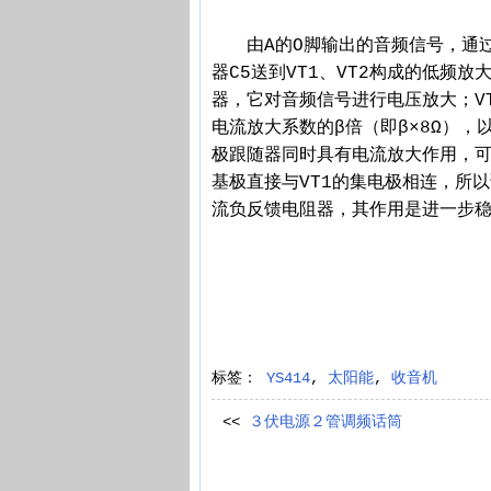
由A的O脚输出的音频信号，通过耦
器C5送到VT1、VT2构成的低频
器，它对音频信号进行电压放大；VT
电流放大系数的β倍（即β×8Ω），
极跟随器同时具有电流放大作用，可
基极直接与VT1的集电极相连，所以调
流负反馈电阻器，其作用是进一步稳定
标签：
YS414
,
太阳能
,
收音机
<<
３伏电源２管调频话筒