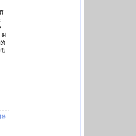
容
大
2
；射
2的
极电
时器