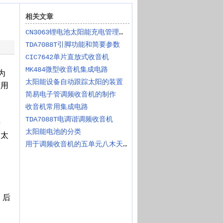
相关文章
CN3063锂电池太阳能充电管理芯片
TDA7088T引脚功能和简要参数
CIC7642单片直放式收音机
MK484微型收音机集成电路
为
太阳能设备自动跟踪太阳的装置
使用
简易电子管调频收音机的制作
收音机常用集成电路
TDA7088T电调谐调频收音机
光
太阳能电池的分类
关太
用于调频收音机的五单元八木天线
，后