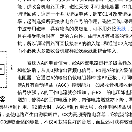
能，供收音机电路工作。磁性天线L和可变电容器 C1
调谐回路，这是一个并联谐振电路，调节C1可改变谐振
率，起到选择所要接收电台信号的作用。磁性天线L采
中波专用磁棒，具有较高的灵敏度，可不用外接
天线
，
且在接受电台时有一定的方向性。由于A具有极高的输
抗，所以调谐回路可直接接在A的输入端I和通过C2入
而不必象大多数收音机那样经次级线圈耦合输入。
被送入A的电台信号，经A内部电路进行多级高频放
和检波后，从其O脚输出音频电信号。R1是A的输入级
电阻器，它通过A的输出负载电阻器R2接BP正极，可同
使A具有自动增益（AGC）控制能力。如果收音机接收
信号较强，A的工作电流就会增加，在R2上的电压降也
增加，使得A的工作电压下降，内部电路增益亦下降，
增益控制作用。R2偏大时，AGC控制作用太强，会使电路增益明
太弱，会使电路产生自激啸叫声。C3为高频旁路电容器，它能滤除
C3选取合适的容量，不仅可获得良好的音质，而且还可获得较