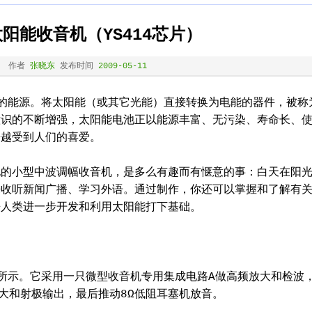
阳能收音机（YS414芯片）
作者
张晓东
发布时间
2009-05-11
能源。将太阳能（或其它光能）直接转换为电能的器件，被称
意识的不断增强，太阳能电池正以能源丰富、无污染、寿命长、
来越受到人们的喜爱。
小型中波调幅收音机，是多么有趣而有惬意的事：白天在阳
来收听新闻广播、学习外语。通过制作，你还可以掌握和了解有
来人类进一步开发和利用太阳能打下基础。
示。它采用一只微型收音机专用集成电路A做高频放大和检波
频放大和射极输出，最后推动8Ω低阻耳塞机放音。