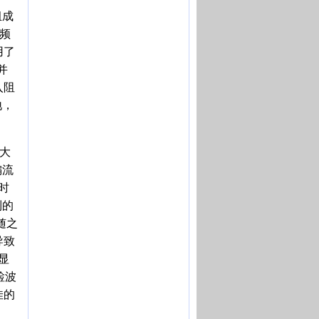
组成
频
用了
并
入阻
地，
大
偏流
时
到的
随之
导致
显
检波
佳的