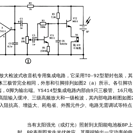
放大检波式收音机专用集成电路，它采用TO-92型塑封包装，其
晶体三极管完全相同，外形和引脚排列如图2（a）所示。各引脚功
，O脚为输出端。YS414型集成电路内部由9只三极管、16只
高阻输入缓冲、三级高频放大和一级检波，其内部电路框图如图
有输入阻抗高、增益大、耗电省、外围元件少、电路无需调试等特点
。
当有太阳强光（或灯光）照射到太阳能电池板BP上
时，BP表面即发生光伏效应，其两端输出一定功率的电