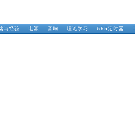
础与经验
电源
音响
理论学习
555定时器