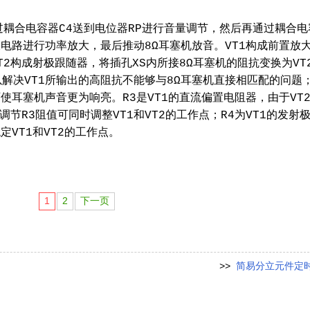
合电容器C4送到电位器RP进行音量调节，然后再通过耦合电
放大电路进行功率放大，最后推动8Ω耳塞机放音。VT1构成前置放
2构成射极跟随器，将插孔XS内所接8Ω耳塞机的阻抗变换为VT
以解决VT1所输出的高阻抗不能够与8Ω耳塞机直接相匹配的问题
使耳塞机声音更为响亮。R3是VT1的直流偏置电阻器，由于VT
节R3阻值可同时调整VT1和VT2的工作点；R4为VT1的发射
VT1和VT2的工作点。
1
2
下一页
>>
简易分立元件定