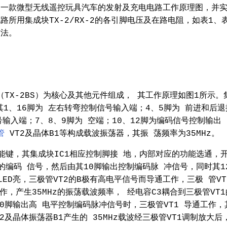
出一款微型无线遥控玩具汽车的发射及充电电路工作原理图，并
所用集成块TX-2/RX-2的各引脚电压及在路电阻，如表1、
方法。
（TX-2BS）为核心及其他元件组成， 其工作原理如图1所示。
；其1、16脚为 左右转弯控制信号输入端；4、5脚为 前进和后退
输入端；7、8、9脚为 空端；10、12脚为编码信号控制输出
管
VT2及晶体B1等构成载波振荡器，其振 荡频率为35MHz。
能键，其集成块IC1相应控制脚接 地，内部对应的功能选通，
的编码 信号，然后由其10脚输出控制编码脉 冲信号，同时其1
LED亮，三极管VT2的B极有高电平信号而导通工作，三极 管VT
作，产生35MHz的振荡载波频率， 经电容C3耦合到三极管VT1
的10脚输出高 电平控制编码脉冲信号时，三极管VT1 导通工作，
2及晶体振荡器B1产生的 35MHz载波经三极管VT1调制放大后