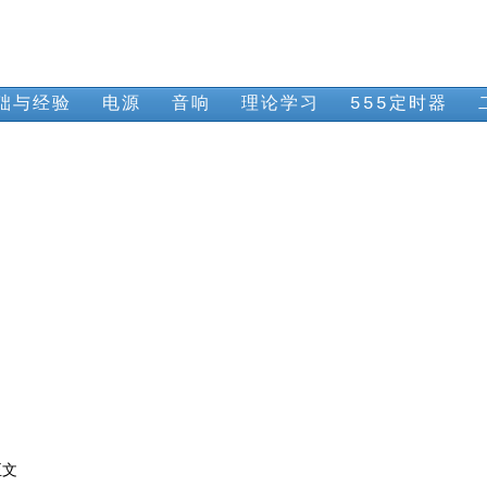
础与经验
电源
音响
理论学习
555定时器
正文