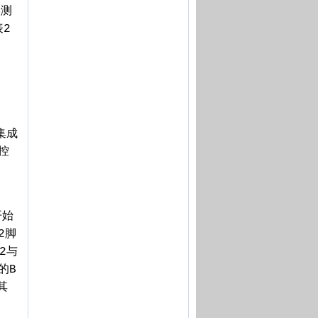
实测
表2
集成
控
开始
2脚
2与
的B
其
，