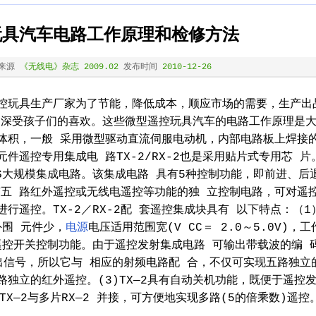
玩具汽车电路工作原理和检修方法
来源
《无线电》杂志 2009.02
发布时间
2010-12-26
控玩具生产厂家为了节能，降低成本，顺应市场的需要，生产出
，深受孩子们的喜欢。这些微型遥控玩具汽车的电路工作原理是
体积，一般 采用微型驱动直流伺服电动机，内部电路板上焊接
件遥控专用集成电 路TX-2/RX-2也是采用贴片式专用芯 片
OS大规模集成电路。该集成电路 具有5种控制功能，即前进、后
五 路红外遥控或无线电遥控等功能的独 立控制电路，可对遥
行遥控。TX-2／RX-2配 套遥控集成块具有 以下特点：（1
外围 元件少，
电源
电压适用范围宽(V CC＝ 2.0～5.0V)，工
立遥控开关控制功能。由于遥控发射集成电路 可输出带载波的编 
出信号，所以它与 相应的射频电路配 合，不仅可实现五路独立
路独立的红外遥控。(3)TX—2具有自动关机功能，既便于遥控
TX—2与多片RX—2 并接，可方便地实现多路(5的倍乘数)遥控