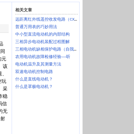
相关文章
远距离红外线遥控收发电路（CX20106）
普通万用表的巧妙用法
中小型直流电动机的内部结构
三相异步电动机装配过程图解
品
三相电动机缺相保护电路（自我保护）
大同
农用电动机故障检修经验——听
的元
电动机温升及其测量方法
。该
双速电动机控制电路
退、
什么是直线电动机？
控玩
什么是罩极电动机？
）采
作稳
码信
的无
发射
。