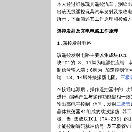
本人通过维修玩具遥控汽车，测绘
出该无线遥控玩具汽车发射及接收电路
所示，下面简述其工作原理和检修
遥控发射及充电电路工作原理
1.遥控发射电路
该遥控发射电路主要以集成块IC1 
块IC1的 3、11脚为电源供应端
制信号输入端；6脚为 加速控制信号
端；13、14脚外接振荡电阻。
三极
在接通电源后，操作遥控器中的 功
进行 编码产生与操作功能键相一致
输出高电平控制 信号，发射
二极管
晶体振荡器B1组成的载波振荡 器工
极。当 集成块IC1（TX-2BS）
功能控制编码脉冲信号 及三极管VT