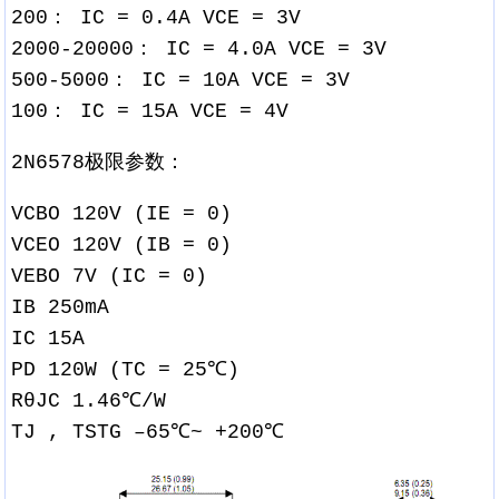
200： IC = 0.4A VCE = 3V
2000-20000： IC = 4.0A VCE = 3V
500-5000： IC = 10A VCE = 3V
100： IC = 15A VCE = 4V
2N6578极限参数：
VCBO 120V (IE = 0)
VCEO 120V (IB = 0)
VEBO 7V (IC = 0)
IB 250mA
IC 15A
PD 120W (TC = 25℃)
RθJC 1.46℃/W
TJ , TSTG –65℃~ +200℃