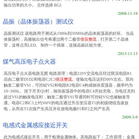
输出功率的大小。 元件选择 BG1
2008-11-19
晶振（晶体振荡器）测试仪
晶振测试仪 该电路用于测试从1MHz到30MHz的晶体振荡器的好坏。 当晶
体振荡时，高频输出信号将通过两个二极管
倍压整流
，打开第二个晶体
管，这将点亮LED。 制作一个插座，连接晶振比较方便。
2013-11-13
煤气高压电子点火器
高压电子点火器电路见图 电路原理：电源220V交流电压经过限流电阻R1
后由二极管D1D2和电容C2C3
倍压整流
。使输出电压达到500V左右。双向
触发二极管VS1，可控硅VS2和电阻R2电容C4构成驰张震荡器，频率约为
10~30Hz。 按下开关Q1时，驰张振荡器中的电容C4开始充电，当电压充到
超过VS1的触发电压时，触发二极管VS1导通同时可控硅VS2也被触发导
通。电容C2和C3上约500V的电压通过升压变压器T1的初级绕组迅速放
电，从而在T1次级产生高压并在放电电极F1和F2之间产生高
2009-3-9
电感式金属感应接近开关
此为电感式接近开关，用于检测金属物体。其电路如下： 工作原理： 金属