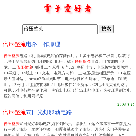
倍压整流
电路工作原理
倍压整流
电路：利用滤波电容的存储作用，由多个电容和二极管可以获得
几倍于变压器副边电压的输出电压，称为
倍压整流
电路。电路如图下所
示。 二
倍压整流
电路其工作原理 ★当u2正半周时节，电压极性如图所示，
D1导通，D2截止；C1充电，电流方向和C1上电压极性如图所示，C1电压
最大值可达 。 ★当u2负半周时节，电压极性如图所示， D2导通，D1截
止；C2充电，电流方向和C2上电压极性如图所示，C2电压最大值可达 。
可见，对电荷的存储作用，使输出电压（即C2上的电压）为变压器副边电
压的两倍，利用同样原
2008-8-26
倍压整流
式日光灯驱动电路
倍压整流
式日光灯驱动电路如下图所示。 编辑注：这个东东在十年前是风
行一时，市场上卖的还很多，但逐渐就淡出了市场。因为什么电子爱好者
都很清楚，这种电路一个主要卖点就是可以点亮部分灯丝烧断的日光灯