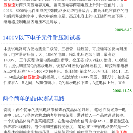
压整流
对两只高压电容充电。当高压电容两端电压上升到一定值时，由
9013、8050等元件组成的控制电路驱动继电器吸合，将高压电容储存的电
能瞬间释放到水中，将水中的鱼电晕。高压电容上的电压随即急速下降，
继电器控制电路因电压不足释放，
2009-6-17
1400V以下电子元件耐压测试器
本测试电路可方便地测量二极管、三极管、稳压管、可控硅等的反向耐压
值；电容器耐压值；大于10M的电阻。输出电压连续可调，最高达
1400V。 工作原理 测量电路如图1所示。变压器T的6V经D5整流、C3滤波
后，提供调整管Q的基极电压。调整W可控制Q的导通程度。即控制集电极
A点对电压在4V－1400V之间变化。高压绕组输出的500V电压，经C1、D1
－D4组成的
倍压整流
电路整流，C2滤波输出1400V高压。 测试时，被测器
件接在A、B之间。W阻值调小，Q的基极电位下降，A点电位上升。直至
2008-11-28
两个简单的晶体测试电路
说明： 两个简单的测试电路来检查石英晶体的好坏。 笔记 在所述第一电
路中，BC548晶体管构成的考毕兹振荡器，通过插入一个晶体调谐频率。
一个好的晶体将产生高频振荡，在集电极输出信号由锗OA91二极管整流在
仪表将出现偏转。电位器调整偏转灵敏度。 笔记 接下来的电路仍然是一个
由晶体控制的考毕兹振荡器。从振荡器输出的信号取自发射极，被
倍压整