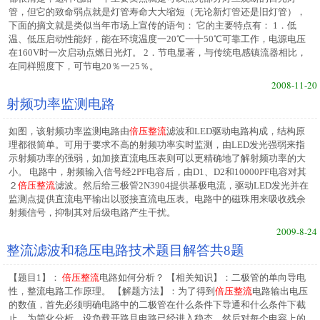
管，但它的致命弱点就是灯管寿命大大缩短（无论新灯管还是旧灯管），
下面的摘文就是类似当年市场上宣传的语句： 它的主要特点有： 1．低
温、低压启动性能好，能在环境温度一20℃一十50℃可靠工作，电源电压
在160V时一次启动点燃日光灯。 2．节电显著，与传统电感镇流器相比，
在同样照度下，可节电20％一25％。
2008-11-20
射频功率监测电路
如图，该射频功率监测电路由
倍压整流
滤波和LED驱动电路构成，结构原
理都很简单。可用于要求不高的射频功率实时监测，由LED发光强弱来指
示射频功率的强弱，如加接直流电压表则可以更精确地了解射频功率的大
小。 电路中，射频输入信号经2PF电容后，由D1、D2和10000PF电容对其
２
倍压整流
滤波。然后给三极管2N3904提供基极电流，驱动LED发光并在
监测点提供直流电平输出以驳接直流电压表。电路中的磁珠用来吸收残余
射频信号，抑制其对后级电路产生干扰。
2009-8-24
整流滤波和稳压电路技术题目解答共8题
【题目1】：
倍压整流
电路如何分析？ 【相关知识】：二极管的单向导电
性，整流电路工作原理。 【解题方法】：为了得到
倍压整流
电路输出电压
的数值，首先必须明确电路中的二极管在什么条件下导通和什么条件下截
止。为简化分析，设负载开路且电路已经进入稳态，然后对每个电容上的