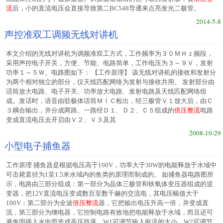
流
后，小的直流电压会直接导致第二BC548导通来点亮发光二极管。
2014-5-8
声控准双工调频无线对讲机
本文介绍的无线对讲机为调频准双工方式，工作频率为３０ＭＨｚ频段，
采用声控电子开关，方便、节能、电路简单，工作电压为３～９Ｖ，发射
功率１～５Ｗ。电路图如下： 【工作原理】 该无线对讲机的接收和发射分
为两个相对独立的部分，仅天线匹配网络为发射与接收共用。 发射部分由
话筒放大电路、电子开关、功率放大电路、发射电路及天线匹配网络组
成。发话时，语音由驻极体话筒ＭＩＣ检出，经三极管Ｖ１放大后，由Ｃ
３耦合输出，并分成两路。一路经Ｄ１、Ｄ２、Ｃ５组成的
倍压整流
电路
变成直流电压去开启由Ｖ２、Ｖ３及其
2008-10-29
小型电子捕鱼器
工作原理 捕鱼器是根据电压高于100V，功率大于30W的电能释放于水域中
可击毙直径为1至1.5米水域内的鱼类的原理而制成的。 如捕鱼器电路图所
示，电路由三部分组成：第一部分为晶体三极管和铁氧体变压器组成的逆
变器，把12V直流电压变成数百至数千赫的交流电，其电压幅值大于
100V；第二部分为全波
倍压整流
器，它把输出电压升高一倍，并变成直
流，第三部分为继电器，它控制电路有效地把电能释放于水域，而且还可
避免因插入水中而造成高压跌落。W1可调节输入电流的大小，W2可调节