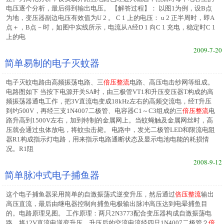
电压逐个分析，最后得到输出电压。 【解答过程】： 以图1为例，设B点
为地，变压器副边电压有效值为U 2 。 C 1 上的电压： u 2 正半周时，即A
点＋，B点－时，如图中实线所示，电流从A经D 1 向C 1 充电，稳定时C 1
上的电
2009-7-20
简单易制的电子灭蚊器
电子灭蚊电路由高频振荡电路、三
倍压整流
电路、高压电击纱网等组成。
电路图如下 当按下电源开关SA时，由三极管VT1和升压变压器T构成的高
频振荡器通电工作，把3V直流电变成18kHz左右的高频交流电，经T升压
到约500V，再经三支1N4007二极管、电容器C1～C3组成的三
倍压整流
电
路升高到1500V左右，加到特制的金属网上。当蚊蝇触及金属网丝时，高
压就会通过虫体放电，将蚊虫击毙。 电路中，发光二极管LED和限流电阻
器R1构成指示灯电路，用来指示电路通断状态及显示电池电能的耗损情
况。R1阻
2008-9-12
简单脉冲式电子捕鱼器
这个电子捕鱼器采用简单的自激振荡式逆变升压，然后通过
倍压整流
输出
高压直流，最后由继电器控制向捕鱼电极输出脉冲高压达到电晕捕鱼目
的。电路原理见图。 工作原理：两只2N3773配合变压器构成自激振荡电
路，将12V直流电逆变升压。升压后的交流电流经四只1N4007二极管２
倍