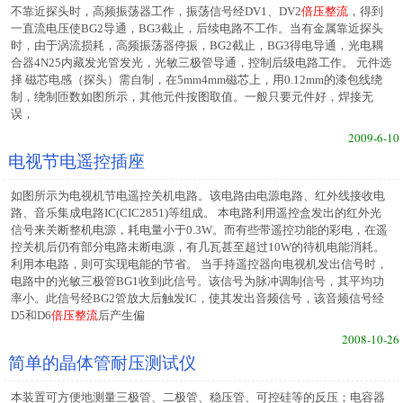
不靠近探头时，高频振荡器工作，振荡信号经DV1、DV2
倍压整流
，得到
一直流电压使BG2导通，BG3截止，后续电路不工作。当有金属靠近探头
时，由于涡流损耗，高频振荡器停振，BG2截止，BG3得电导通，光电耦
合器4N25内藏发光管发光，光敏三极管导通，控制后级电路工作。 元件选
择 磁芯电感（探头）需自制，在5mm4mm磁芯上，用0.12mm的漆包线绕
制，绕制匝数如图所示，其他元件按图取值。一般只要元件好，焊接无
误，
2009-6-10
电视节电遥控插座
如图所示为电视机节电遥控关机电路。该电路由电源电路、红外线接收电
路、音乐集成电路IC(CIC2851)等组成。 本电路利用遥控盒发出的红外光
信号来关断整机电源，耗电量小于0.3W。而有些带遥控功能的彩电，在遥
控关机后仍有部分电路未断电源，有几瓦甚至超过10W的待机电能消耗。
利用本电路，则可实现电能的节省。 当手持遥控器向电视机发出信号时，
电路中的光敏三极管BG1收到此信号。该信号为脉冲调制信号，其平均功
率小。此信号经BG2管放大后触发IC，使其发出音频信号，该音频信号经
D5和D6
倍压整流
后产生偏
2008-10-26
简单的晶体管耐压测试仪
本装置可方便地测量三极管、二极管、稳压管、可控硅等的反压；电容器