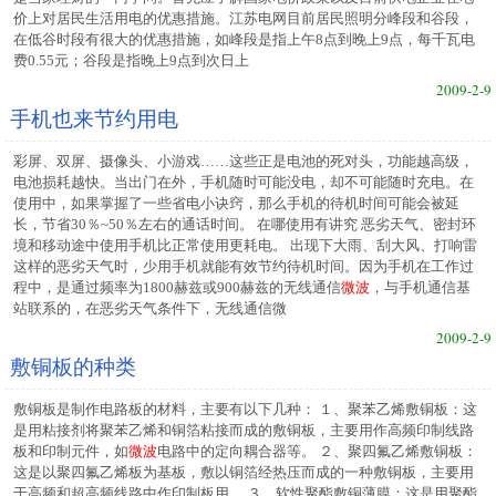
价上对居民生活用电的优惠措施。江苏电网目前居民照明分峰段和谷段，
在低谷时段有很大的优惠措施，如峰段是指上午8点到晚上9点，每千瓦电
费0.55元；谷段是指晚上9点到次日上
2009-2-9
手机也来节约用电
彩屏、双屏、摄像头、小游戏……这些正是电池的死对头，功能越高级，
电池损耗越快。当出门在外，手机随时可能没电，却不可能随时充电。在
使用中，如果掌握了一些省电小诀窍，那么手机的待机时间可能会被延
长，节省30％~50％左右的通话时间。 在哪使用有讲究 恶劣天气、密封环
境和移动途中使用手机比正常使用更耗电。 出现下大雨、刮大风、打响雷
这样的恶劣天气时，少用手机就能有效节约待机时间。因为手机在工作过
程中，是通过频率为1800赫兹或900赫兹的无线通信
微波
，与手机通信基
站联系的，在恶劣天气条件下，无线通信微
2009-2-9
敷铜板的种类
敷铜板是制作电路板的材料，主要有以下几种： １、聚苯乙烯敷铜板：这
是用粘接剂将聚苯乙烯和铜箔粘接而成的敷铜板，主要用作高频印制线路
板和印制元件，如
微波
电路中的定向耦合器等。 ２、聚四氟乙烯敷铜板：
这是以聚四氟乙烯板为基板，敷以铜箔经热压而成的一种敷铜板，主要用
于高频和超高频线路中作印制板用。 ３、软性聚酯敷铜薄膜：这是用聚酯