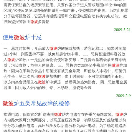
需要保安防盗的场所安装使用。只要作案分子进人警戒范围(半径=8m的圆
区域),它便反复发出响亮的抓贼呀一喊声来，使盗贼闻声丧胆。为防止犯罪
分子破坏报警器，它还具有断线报警和交直流电源自动转换供电功能。 微
彼防盗报警器由
微波
多普勒
2009-5-21
使用
微波
炉十忌
一、忌超时加热：食品放入
微波
炉解冻或加热，若忘记取出，如果时间超
过2小时，则应丢掉不要，以免引起食物中毒。 二、忌将普通塑料容器放
入
微波
炉加热：一是热的食物会使容器变形，二是普通塑料会放出有毒物
质，污染食物，危害人体健康。 三、忌将肉类加热至半熟后再用
微波
炉加
热：因为在半熟的食品中细菌没有被完全杀死，即使放入冰箱中，细菌仍
会生长，第二次再用
微波
炉加热时，由于时间短，不可能将细菌全杀死。
冰冻肉类食品须先在
微波
炉中解冻，然后再加热为熟食。 四、忌使用金属
器皿：因为放入炉内的铁、铝、不锈钢、搪瓷等金属
2009-2-9
微波
炉五类常见故障的检修
接通电源，保险管熔断 这表明
微波
炉内电路存在严重的短路故障。
微波
炉
内电路大致可分为两部分，以高压变压器为界，初级线圈及灯丝绕组以前
部分称为低压电路，高压线圈及以后部分称为高压电路。为了确定短路故
障是在低压电路还是在高压电路，可拔掉高压变压器高压线圈与高压电容