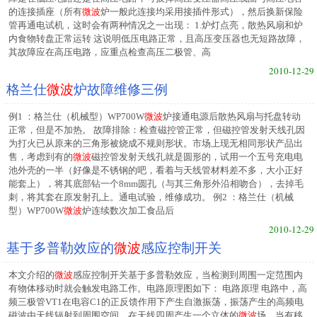
的连接插座（所有
微波
炉一般此连接均采用接插件形式），然后换新保险
管再通电试机，这时会有两种情况之一出现： 1.炉灯点亮，散热风扇和炉
内食物转盘正常运转 这说明低压电路正常，且高压变压器也无短路故障，
其故障应在高压电路，应重点检查高压二极管、高
2010-12-29
格兰仕
微波
炉故障维修三例
例1 ：格兰仕（机械型）WP700W
微波
炉接通电源后散热风扇与托盘转动
正常，但是不加热。 故障排除：检查磁控管正常，但磁控管发射天线孔因
为打火已从原来的三角形被烧成不规则形状。市场上现无相同形状产品出
售，考虑到有的
微波
磁控管发射天线孔就是圆形的，试用一个五号充电电
池外壳的一半（好像是不锈钢的吧，看着与天线管材料差不多，大小正好
能套上），将其底部钻一个8mm圆孔（与其三角形外沿相吻合），去掉毛
刺，将其套在原发射孔上。通电试验，维修成功。 例2 ：格兰仕（机械
型）WP700W
微波
炉连续数次加工食品后
2010-12-29
基于多普勒效应的
微波
感应控制开关
本文介绍的
微波
感应控制开关基于多普勒效应，当检测到周围一定范围内
有物体移动时就会触发电路工作。电路原理图如下： 电路原理 电路中，高
频三极管VT1在电容C1的正反馈作用下产生自激振荡，振荡产生的高频电
磁波由天线辐射到周围空间，在天线四周产生一个立体的
微波
场，当有移