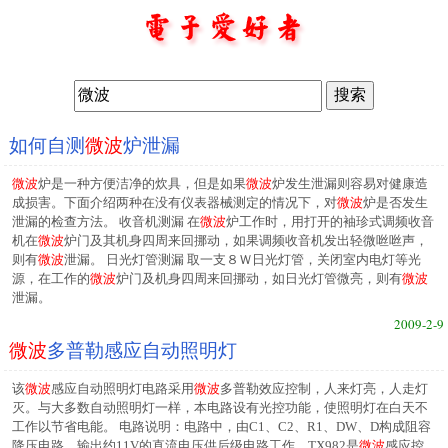
如何自测
微波
炉泄漏
微波
炉是一种方便洁净的炊具，但是如果
微波
炉发生泄漏则容易对健康造
成损害。下面介绍两种在没有仪表器械测定的情况下，对
微波
炉是否发生
泄漏的检查方法。 收音机测漏 在
微波
炉工作时，用打开的袖珍式调频收音
机在
微波
炉门及其机身四周来回挪动，如果调频收音机发出轻微咝咝声，
则有
微波
泄漏。 日光灯管测漏 取一支８Ｗ日光灯管，关闭室内电灯等光
源，在工作的
微波
炉门及机身四周来回挪动，如日光灯管微亮，则有
微波
泄漏。
2009-2-9
微波
多普勒感应自动照明灯
该
微波
感应自动照明灯电路采用
微波
多普勒效应控制，人来灯亮，人走灯
灭。与大多数自动照明灯一样，本电路设有光控功能，使照明灯在白天不
工作以节省电能。 电路说明：电路中，由C1、C2、R1、DW、D构成阻容
降压电路，输出约11V的直流电压供后级电路工作。TX982是
微波
感应控