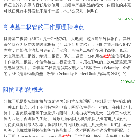
保证电器的实际内容积足够使用，必须件产品制造的很大，白颜色的外壳
可以使机器本身看起来扁平一些，不那么突兀，同时白
2009-5-22
肖特基二极管的工作原理和特点
肖特基二极管（SBD）是一种低功耗、大电流、超高速半导体器件。其显
著的特点为反向恢复时间极短（可以小到几纳秒），正向导通压降仅0.4V
左右，而整流电流却可达到几千安培。肖特基二极管多用作高频、低压、
大电流整流二极管、续流二极管、保护二极管，也有用在
微波
通信等电路
中作整流二极管、小信号检波二极管使用。常用在彩电的二次电源整流,高
频电源整流中。 肖特基二极管是以其发明人肖特基博士（Schottky）命名
的，SBD是肖特基势垒二极管（Schottky Barrier Diode,缩写成 SBD）的
2009-6-9
阻抗匹配的概念
阻抗匹配是指负载阻抗与激励源内部阻抗互相适配，得到最大功率输出的
一种工作状态。对于不同特性的电路，匹配条件是不一样的。 在纯电阻电
路中，当负载电阻等于激励源内阻时，则输出功率为最大，这种工作状态
称为匹配，否则称为失配。 当激励源内阻抗和负载阻抗含有电抗成份时，
为使负载得到最大功率，负载阻抗与内阻必须满足共扼关系，即电阻成份
相等，电抗成份只数值相等而符号相反。这种匹配条件称为共扼匹配。 阻
抗匹配（Impedance matching）是
微波
电子学里的一部分，主要用于传输