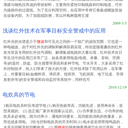
薄膜与铜热压而成的带状材料，主要用作柔性印制线路和印制电缆，可作
为接插件的过渡线。为了充分利用空间，在应用中常将它卷曲成螺旋形放
在设备内部。为了加固或防潮，常以环氧树脂将它灌
2009-3-5
浅谈红外技术在军事目标安全警戒中的应用
红外光的光谱是介于
微波
和可见光之间的一个较广的波段范围，它也是一
种电磁波。由于对红外光的调制和解调容易实现，特别是随着廉价的红外
发光管及专用的红外信号调制、解调集成电路的大量出现，红外技术在日
常生活中的应用已非常广泛，如各类家用电器(电视、录像、音响、空调
等)的遥控，防盗、防火报警等系统和多种节电、节水开关，大多采用了红
外控制技术，给人们带来了很大的方便。红外技术除了民用以外，在军事
上，对重要目标(如燃料库、弹药库、指挥所、飞机洞库、地下坑道、导弹
发射井等)的安全警戒和自动监控等系统中，同样也可
2010-12-19
电炊具的节电
1购买电炊具时应考虑节电 (1) 购买热效率高，功能先进，使用寿命长，造
型美观的。 (2) 选正规厂家并有国家认证的。 (3) 功率要合适。小功率的电
炊具未必省电，因为功率小，通电时间要长，其间散热消耗的热量多，从
而也就多用电。 2恰当控制电炊具的开关时间 (1) 电水壶采用带报鸣器的，
水开后提醒及时切断电源。 (2) 用
微波
炉烧食物要遵循宁生勿过原则，这