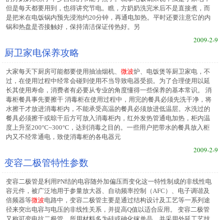
但是每天都要用到，也得讲究节电。瞧，方奶奶洗完米后不是直接煮，而
是把米在电饭锅内预先浸泡约20分钟，再通电加热。平时还要注意它的内
锅和热盘是否接触好，保持清洁保证传热好。另
2009-2-9
厨卫家电保养攻略
大家每天下厨房可能都要使用抽油烟机、
微波
炉、电饭煲等厨卫家电，不
过，在使用过程中经常会碰到使用不当导致电器受损。为了合理使用以延
长其使用寿命，消费者有必要从专业的角度懂得一些保养的基本常识。 消
毒柜餐具事先要擦干 消毒柜在使用过程中，用完的餐具必须先洗干净，将
水擦干才放进消毒柜内，不能承受高温的餐具必须放进低温层。水洗过的
餐具必须擦干或晾干后方可放入消毒柜内，红外发热管通电加热，柜内温
度上升至200°C~300°C，达到消毒之目的。一些用户把带水的餐具放入柜
内又不经常通电，致使消毒柜的各电器元
2009-2-9
变容二极管特性参数
变容二极管是利用PN结的电容随外加偏压而变化这一特性制成的非线性电
容元件，被广泛地用于参量放大器、自动频率控制（AFC）、电子调谐及
倍频器等
微波
电路中，变容二极管主要是通过结构设计及工艺等一系列途
径来突出电容与电压的非线性关系，并提高Q值以适合应用。 变容二极管
又称可变电抗二极管。所用材料多为硅或砷化镓单晶，并采用外延工艺技