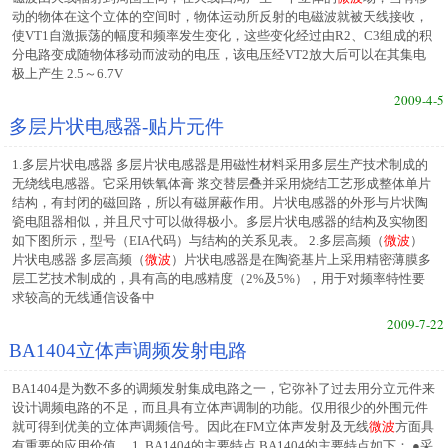
动的物体在这个立体的空间时，物体运动所反射的电磁波就被天线接收，
使VT1自激振荡的幅度和频率发生变化，这些变化经过由R2、C3组成的积
分电路变成随物体移动而波动的电压，该电压经VT2放大后可以在其集电
极上产生 2.5～6.7V
2009-4-5
多层片状电感器-贴片元件
1.多层片状电感器 多层片状电感器是用磁性材料采用多层生产技术制成的
无绕线电感器。它采用铁氧体膏 浆交替层叠并采用烧结工艺形成整体单片
结构，有封闭的磁回路，所以有磁屏蔽作用。片状电感器的外形与片状陶
瓷电阻器相似，并且尺寸可以做得极小。多层片状电感器的结构及实物图
如下图所示，型号（EIA代码）与结构的关系见表。 2.多层高频（
微波
）
片状电感器 多层高频（
微波
）片状电感器是在陶瓷基片上采用精密薄膜多
层工艺技术制成的，具有高的电感精度（2%及5%），用于对频率特性要
求较高的无线通信设备中
2009-7-22
BA1404立体声调频发射电路
BA1404是为数不多的调频发射集成电路之一，它弥补了过去用分立元件来
设计调频电路的不足，而且具有立体声调制的功能。仅用很少的外围元件
就可得到优美的立体声调频信号。因此在FM立体声发射及无线
微波
方面具
有重要的应用价值。 1. BA1404的主要特点 BA1404的主要特点如下： ●采