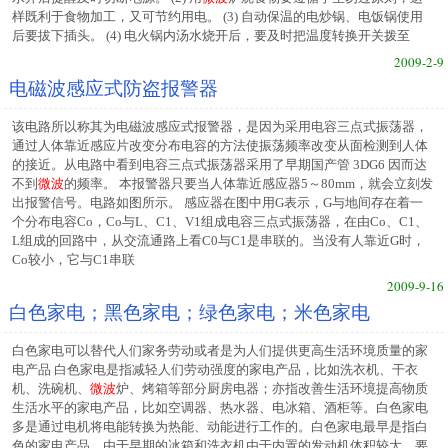
样既利于食物加工，又可节约用电。 (3) 自动保温的电炒锅、电饭锅使用
后要拔下插头。 (4) 电火锅内汤水烧开后，要及时把温度转换开关拨至
2009-2-9
电磁波感应式防盗报警器
该电路所以称其为电磁波感应式报警器，是因为采用电容三点式振荡器，
通过人体靠近感应片改变分布电容的方法使振荡频率改变从面检测到人体
的接近。从电路中看到电容三点式振荡器采用了早期国产管 3DG6 因而达
不到
微波
的频率。 本报警器只要当人体靠近感应器5～80mm，就会立刻发
出报警信号。电路如图所示。 感应器在图中用G表示，G与地间存在着一
个分布电容Co，Co与L、C1、V1组成电容三点式振荡器，在由Co、C1、
L组成的回路中，从交流通路上看C0与C1是串联的。当没有人靠近G时，
Co较小，它与C1串联
2009-9-16
白色家电；黑色家电；绿色家电；米色家电
白色家电可以替代人们家务劳动或者是为人们提供更高生活环境质量的家
电产品 白色家电是指减轻人们劳动强度的家电产品，比如洗衣机、干衣
机、洗碗机、
微波
炉、烤箱等部分厨房电器；亦指改善生活环境提高物质
生活水平的家电产品，比如空调器、热水器、电冰箱、酒柜等。白色家电
多是通过电机将电能转换为热能、动能进行工作的。白色家电最早是指白
色的家电产品，由于早期的冰箱和洗衣机由于内置的发动机体积较大，要