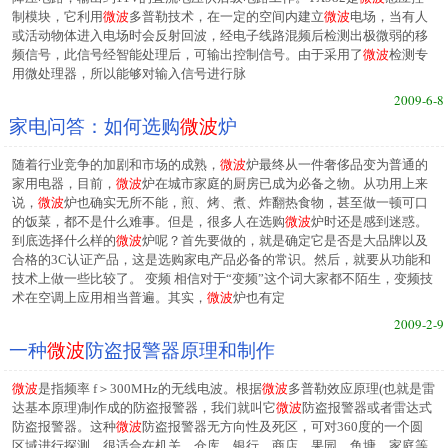
制模块，它利用
微波
多普勒技术，在一定的空间内建立
微波
电场，当有人
或活动物体进入电场时会反射回波，经电子线路混频后检测出极微弱的移
频信号，此信号经智能处理后，可输出控制信号。由于采用了
微波
检测专
用微处理器，所以能够对输入信号进行脉
2009-6-8
家电问答：如何选购
微波
炉
随着行业竞争的加剧和市场的成熟，
微波
炉最终从一件奢侈品变为普通的
家用电器，目前，
微波
炉在城市家庭的厨房已成为必备之物。从功用上来
说，
微波
炉也确实无所不能，煎、烤、煮、炸翻热食物，甚至做一顿可口
的饭菜，都不是什么难事。但是，很多人在选购
微波
炉时还是感到迷惑。
到底选择什么样的
微波
炉呢？首先要做的，就是确定它是否是大品牌以及
合格的3C认证产品，这是选购家电产品必备的常识。然后，就要从功能和
技术上做一些比较了。 变频 相信对于“变频”这个词大家都不陌生，变频技
术在空调上应用相当普遍。其实，
微波
炉也有定
2009-2-9
一种
微波
防盗报警器原理和制作
微波
是指频率 f＞300MHz的无线电波。根据
微波
多普勒效应原理(也就是雷
达基本原理)制作成的防盗报警器，我们就叫它
微波
防盗报警器或者雷达式
防盗报警器。这种
微波
防盗报警器无方向性及死区，可对360度的一个圆
区域进行探测，很适合在机关。仓库。银行。商店。果园。鱼塘。家庭等