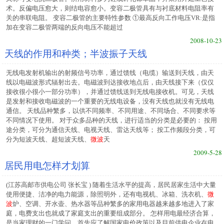
术。反偏电压愈大，则结电容愈小。变容二极管具有与衬底材料电阻率有
关的串联电阻。 变容二极管的主要特性参数 ①最高反向工作电压VR:是指
加在变容二极管两端的反向电压不能超过
2008-10-23
天线的作用和种类；半波振子天线
无线电发射机输出的射频信号功率，通过馈线（电缆）输送到天线，由天
线以电磁波形式辐射出去。电磁波到达接收地点后，由天线接下来（仅仅
接收很小很小一部分功率），并通过馈线送到无线电接收机。可见，天线
是发射和接收电磁波的一个重要的无线电设备，没有天线也就没有无线电
通信。 天线品种繁多，以供不同频率、不同用途、不同场合、不同要求等
不同情况下使用。 对于众多品种的天线，进行适当的分类是必要的： 按用
途分类，可分为通信天线、电视天线、雷达天线等； 按工作频段分类，可
分为短波天线、超短波天线、
微波
天
2009-5-28
居民用电怎样才划算
(江苏高邮市供电公司 张长宝 ) 随着生活水平的提高，居民居家生活中大量
使用便捷、洁净的电力能源，除照明外，还有电视机、冰箱、洗衣机、
微
波
炉、空调、开水壶、热水器等品种繁多的家用电器越来越多地进入了家
庭，电费支出也就成了家庭支出的重要组成部分。 怎样用电最经济合算，
是当家理财的一门学问。首先应了解国家电价政策以及目前供电企业在电