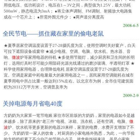
用低电压、低功耗设计，电压在1～3V之间，典型值为1.25V，最大功耗
500mW，静态电流为3mA； ●将立体声调制、FM调制、射频放大电路集
成在一个芯片上； ●所需外围元件少； ●两声道分离度高
2008-6-5
全民节电——抓住藏在家里的偷电老鼠
★夏季居家空调温度设置于27-28摄氏度为宜，使用空调时关好窗户，白天
可拉下遮阳设备或窗帘 ★减少电视、空调、电脑、饮水机、热水器、音
响、
微波
炉等家用电器的待机 ★多使用节能灯，减少厨房和卫生间的长明
灯，选用灯具时尽可能少用阻碍光源光线通过的磨沙玻璃、半透明灯罩 ★
科学使用家用电器，合理降低电耗 居家空调温度设置于27-28摄氏度为
宜。空调是家庭中耗电量最大的家用电器之一，居民家用空调能耗在城市
夏季用电中所占比重一般达到15%左右。以北京市为例，全市住宅建筑面
积为20312万平方米，空调普及率为
2009-2-9
关掉电源每月省电40度
方奶奶为大家算一笔节电账 家住市区前坂的方奶奶，家里的电器如今是越
来越多，除了原来的“老三件”电视、冰箱、洗衣机，还有空调、电脑、
微
波
炉、饮水机等更多更新的电器20来样，家里的电费、水费开支增加了不
少。 方奶奶管一家人的饮食，对厨房的小家电格外熟悉，为此，一向节俭
的方奶奶积累了不少自己的节能小点子。就拿电饭锅来说，虽是小家电，