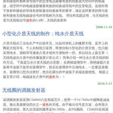
射和接收时都希望导线中的交变电流能够有效的转换成为空间中的电磁
波，或空间中的电磁波能够最有效的转换成导线中的交变电流。这就对用
于发射和接收的导线有获取最佳转换效率的要求，满足这样要求的用与发
射和接收无线电磁波信号的导线称为天线。 理论和实践证明，当天线的长
度为无线电信号
波长
的1/4时，天线的发射和
2008-11-10
小型化介质天线的制作：纯水介质天线
介质天线在工业化生产中比较常见，比如对讲机上的橡胶天线、蓝牙上的
陶瓷天线等等。个人自制很少采用，即便自制小型化的介质天线，也只能
采用纯水、酒精等等液体介质才相对方便制作一些。所以结合上篇文章《
无线电波在介质中的传播速度计算公式 》简单介绍一种注水介质天线的制
作方法。 下面是注水介质天线的示意图： 在两根玻璃管中，用绝缘圆片支
架将半波振子架空在玻璃管中，然后在玻璃管中注满纯水，一定要是蒸馏
水。玻璃管口想办法密封，然后在露出的半波振子末端连接馈线。 根据上
篇文章介绍，电磁波在介质中的
波长
为： =
2016-3-13
无线圈的调频发射器
该调频发射器采用CD4069六反相器芯片，使用一个10.7MHz中频陶瓷滤波
器。输出直接驱动四分之一
波长
的天线。由于输出信号是方波，会有很大
的谐波成份。第九次谐波的频率是96.3MHz，在FM频段。 CD4069反相器