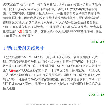
J型天线由于其结构简单、辐射仰角极低，具有3dB的较高增益和自匹配功
能、便于直接与50同轴电缆连接等特点，得到了广大无线电爱好者的青
睐。要实现VHF、UHF段天线合为一体，一般都需要多振子或者陷波器等
频段扩展技术，因而商品天线对这些技术采用得比较多，爱好者中自制和
使用常见的J型天线以单波段形式居多。本文介绍一款适合爱好者自制的
VHF/UHF双波段超级Ｊ型天线。 工作原理 图1为单波段J型天线。天线基本
原理就是1/2
波长
端馈天线，这种天线不仅可以在UHF/VHF频段使用，而且
在HF频段也有着广泛的
2011-1-13
Ｊ型FM发射天线尺寸
Ｊ型天线被称作SLIM JIM天线，属于垂直极化天线，在通信领域广泛应
用。其特点是辐射仰角低（约在0～10之间）且有一定的增益（约3dB），
效率是1/4 GP天线的二倍。有资料显示，SLIM JIM天线的水平面辐射强度
比5/8
波长
的GP天线还要强出许多，可见其优点是十分明显的。 Ｊ型天线
上边的部分是辐射段，下边的部分是匹配段。调整好的Ｊ型天线的阻抗为
纯阻50欧，可直接与50欧姆同轴电缆连接。由于其取材容易制作简单，得
到了许多HAM的喜欢。 见图一： 馈电点的接法： 50欧姆同轴电缆的芯线
接长边馈
2008-11-13