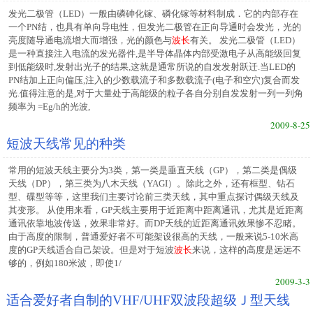
发光二极管（LED）一般由磷砷化镓、磷化镓等材料制成．它的内部存在
一个PN结，也具有单向导电性，但发光二极管在正向导通时会发光，光的
亮度随导通电流增大而增强，光的颜色与
波长
有关。 发光二极管（LED）
是一种直接注入电流的发光器件,是半导体晶体内部受激电子从高能级回复
到低能级时,发射出光子的结果,这就是通常所说的自发发射跃迁.当LED的
PN结加上正向偏压,注入的少数载流子和多数载流子(电子和空穴)复合而发
光.值得注意的是,对于大量处于高能级的粒子各自分别自发发射一列一列角
频率为 =Eg/h的光波,
2009-8-25
短波天线常见的种类
常用的短波天线主要分为3类，第一类是垂直天线（GP），第二类是偶级
天线（DP），第三类为八木天线（YAGI）。除此之外，还有框型、钻石
型、碟型等等，这里我们主要讨论前三类天线，其中重点探讨偶级天线及
其变形。 从使用来看，GP天线主要用于近距离中距离通讯，尤其是近距离
通讯依靠地波传送，效果非常好。而DP天线的近距离通讯效果惨不忍睹。
由于高度的限制，普通爱好者不可能架设很高的天线，一般来说5-10米高
度的GP天线适合自己架设。但是对于短波
波长
来说，这样的高度是远远不
够的，例如180米波，即使1/
2009-3-3
适合爱好者自制的VHF/UHF双波段超级Ｊ型天线