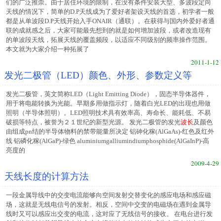
们的广泛推崇。由于居住环境的限制，在没有条件安装大型、多波段定向
天线的情况下，简单的D.P天线成为了爱好者架设天线的首选，初学者一般
都是从单波段D.P天线开始入手ONAIR（通联）。在获得与国内外爱好者通
联的成就感之后，大家可能最先想到的就是如何增加波段，或者改造现有
的单波段天线，拓展天线的覆盖频段，以适应不同级别的频率操作范围。
本文就为大家介绍一种拓展了
2011-1-12
发光二极管（LED）颜色、外形、参数定义等
发光二极管，英文简称LED（Light Emitting Diode），固态半导体器件，
用于将电能转换为光能。早期多用做指示灯，随着白光LED的出现也用做
照明（半导体照明）。LED照明技术具有效率高、寿命长、能耗低、不易
破损等特点，被誉为２１世纪的新型光源。 发光二极管的发光
波长
及颜色
由组成pn结的半导体物料的禁带能量所决定 铝砷化稼(AlGaAs)-红色及红外
线 铝磷化稼(AlGaP)-绿色 aluminiumgalliumindiumphosphide(AlGaInP)-高
亮度的
2009-4-29
天线长度的计算方法
一段金属导线中的交变电流能够向空间发射交替变化的感应电场和感应磁
场，这就是无线电信号的发射。相反，空间中交变的电磁场在遇到金属导
线时又可以感应出交变的电流，这对应了无线信号的接收。 在电台进行发