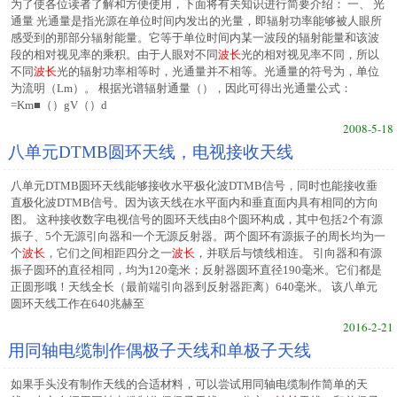
为了使各位读者了解和方便使用，下面将有关知识进行简要介绍： 一、 光
通量 光通量是指光源在单位时间内发出的光量，即辐射功率能够被人眼所
感受到的那部分辐射能量。它等于单位时间内某一波段的辐射能量和该波
段的相对视见率的乘积。由于人眼对不同
波长
光的相对视见率不同，所以
不同
波长
光的辐射功率相等时，光通量并不相等。光通量的符号为，单位
为流明（Lm）。 根据光谱辐射通量（），因此可得出光通量公式：
=Km■（）gV（）d
2008-5-18
八单元DTMB圆环天线，电视接收天线
八单元DTMB圆环天线能够接收水平极化波DTMB信号，同时也能接收垂
直极化波DTMB信号。因为该天线在水平面内和垂直面内具有相同的方向
图。 这种接收数字电视信号的圆环天线由8个圆环构成，其中包括2个有源
振子、5个无源引向器和一个无源反射器。两个圆环有源振子的周长均为一
个
波长
，它们之间相距四分之一
波长
，并联后与馈线相连。 引向器和有源
振子圆环的直径相同，均为120毫米；反射器圆环直径190毫米。它们都是
正圆形哦！天线全长（最前端引向器到反射器距离）640毫米。 该八单元
圆环天线工作在640兆赫至
2016-2-21
用同轴电缆制作偶极子天线和单极子天线
如果手头没有制作天线的合适材料，可以尝试用同轴电缆制作简单的天