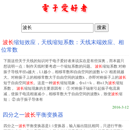
波长
缩短效应，天线缩短系数：天线末端效应、相
位常数
下面这些关于天线的知识对于电子爱好者来说实在是有些深奥，而本篇只
想说明一点：制作天线时要考虑一个缩短系数的问题。
波长
缩短系数 对称
振子导线半径a越大，L1越小，相移常数和自由空间的波数 k=2/ 相差就越
大。对称振子上的相移常数大于自由空间的波数k，亦即对称振子上的
波长
短于自由空间
波长
。这是一种
波长
缩短现象，令n1=/k， 称n1为
波长
缩短
系数 。
波长
缩短现象的主要原因有： ① 对称振子辐射引起振子电流衰
减，使振子电流相速减小，相移常数大于自由空间的波数k，致使
波长
缩
短； ② 由于振子导体有
2016-3-12
四分之一
波长
平衡变换器
四分之一
波长
平衡变换器是1:1变换器，输入输出阻抗相同，只进行平衡-