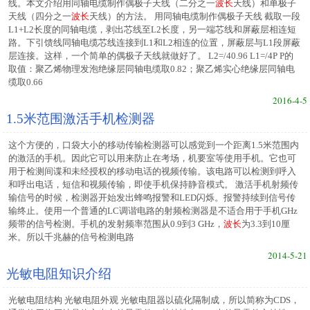
线。本文介绍用同轴电缆制作偶极子天线（二分之一
波长
天线）和单极子
天线（四分之一
波长
天线）的方法。 用同轴电缆制作偶极子天线 截取一段
L1+L2长度的同轴电缆，剥出芯线至L2长度，另一端芯线和屏蔽层相连短
路。下引馈线同轴电缆芯线连接到L1和L2相连的位置，屏蔽层与L1段屏蔽
层连接。这样，一个简单的偶极子天线就做好了。 L2=/40.96 L1=/4P P的
取值：聚乙烯物理发泡绝缘层同轴电缆取0.82；聚乙烯实心绝缘层同轴电
缆取0.66
2016-4-5
1.5米范围激活手机检测器
这个方便的，口袋大小的移动传输检测器可以感觉到一个距离1.5米范围内
的激活的手机。因此它可以用来防止在考场，机要室等使用手机。它也可
用于检测间谍和未经授权的移动电话的视频传输。该电路可以检测到呼入
和呼出电话，短信和视频传输，即使手机保持静音模式。 激活手机射频传
输信号的时候，检测器开始发出蜂鸣报警和LED闪烁。报警持续到信号传
输终止。使用一个普通的LC调谐电路的射频检测器是不适合用于手机GHz
频带的信号检测。手机的发射频率范围从0.9到3 GHz，
波长
为3.3到10厘
米。所以千兆赫的信号检测电路
2014-5-21
光敏电阻知识介绍
光敏电阻结构 光敏电阻外观 光敏电阻器以硫化隔制成，所以简称为CDS，