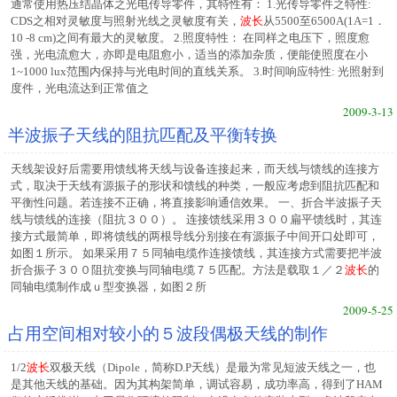
通常使用热压结晶体之光电传导零件，其特性有： 1.光传导零件之特性:
CDS之相对灵敏度与照射光线之灵敏度有关，
波长
从5500至6500A(1A=1．
10 -8 cm)之间有最大的灵敏度。 2.照度特性： 在同样之电压下，照度愈
强，光电流愈大，亦即是电阻愈小，适当的添加杂质，便能使照度在小
1~1000 lux范围内保持与光电时间的直线关系。 3.时间响应特性: 光照射到
度件，光电流达到正常值之
2009-3-13
半波振子天线的阻抗匹配及平衡转换
天线架设好后需要用馈线将天线与设备连接起来，而天线与馈线的连接方
式，取决于天线有源振子的形状和馈线的种类，一般应考虑到阻抗匹配和
平衡性问题。若连接不正确，将直接影响通信效果。 一、折合半波振子天
线与馈线的连接（阻抗３００）。 连接馈线采用３００扁平馈线时，其连
接方式最简单，即将馈线的两根导线分别接在有源振子中间开口处即可，
如图１所示。 如果采用７５同轴电缆作连接馈线，其连接方式需要把半波
折合振子３００阻抗变换与同轴电缆７５匹配。方法是载取１／２
波长
的
同轴电缆制作成ｕ型变换器，如图２所
2009-5-25
占用空间相对较小的５波段偶极天线的制作
1/2
波长
双极天线（Dipole，简称D.P天线）是最为常见短波天线之一，也
是其他天线的基础。因为其构架简单，调试容易，成功率高，得到了HAM