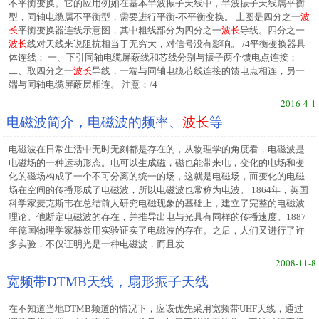
不平衡变换。它的应用例如在基本半波振子天线中，半波振子天线属平衡
型，同轴电缆属不平衡型，需要进行平衡-不平衡变换。 上图是四分之一
波
长
平衡变换器连线示意图，其中粗线部分为四分之一
波长
导线。四分之一
波长
线对天线来说阻抗相当于无穷大，对信号没有影响。 /4平衡变换器具
体连线： 一、下引同轴电缆屏蔽线和芯线分别与振子两个馈电点连接；
二、取四分之一
波长
导线，一端与同轴电缆芯线连接的馈电点相连，另一
端与同轴电缆屏蔽层相连。 注意：/4
2016-4-1
电磁波简介，电磁波的频率、
波长
等
电磁波在日常生活中无时无刻都是存在的，从物理学的角度看，电磁波是
电磁场的一种运动形态。电可以生成磁，磁也能带来电，变化的电场和变
化的磁场构成了一个不可分离的统一的场，这就是电磁场，而变化的电磁
场在空间的传播形成了电磁波，所以电磁波也常称为电波。 1864年，英国
科学家麦克斯韦在总结前人研究电磁现象的基础上，建立了完整的电磁波
理论。他断定电磁波的存在，并推导出电与光具有同样的传播速度。1887
年德国物理学家赫兹用实验证实了电磁波的存在。之后，人们又进行了许
多实验，不仅证明光是一种电磁波，而且发
2008-11-8
宽频带DTMB天线，扇形振子天线
在不知道当地DTMB频道的情况下，应该优先采用宽频带UHF天线，通过