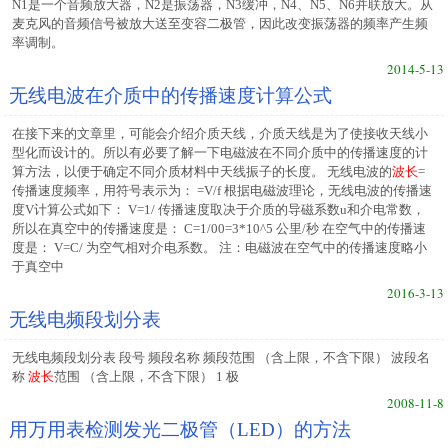
N1是一个音频放大器，N2是振荡器，N3缓冲，N4、N5、N6并联放大。从
麦克风的音频信号被放大送至变容二极管，因此改变振荡器的频率产生频
率调制。
2014-5-13
无线电波在介质中的传播速度计算公式
在接下来的文章里，可能会介绍介质天线，介质天线是为了使接收天线小
型化而设计的。所以有必要了解一下电磁波在不同介质中的传播速度的计
算方法，以便于确定不同介质材料中天线振子的长度。 无线电波的
波长
=
传播速度频率，用符号表示为： =V/f 根据电磁波理论，无线电波的传播速
度V计算公式如下： V=1/ 传播速度取决于介质的导磁系数u和介电常数，
所以在真空中的传播速度是： C=1/00=3*10^5 公里/秒 在空气中的传播速
度是： V=C/ 为空气相对介电系数。 注：电磁波在空气中的传播速度略小
于真空中
2016-3-13
无线电频段划分表
无线电频段划分表 段号 频段名称 频段范围 （含上限，不含下限） 波段名
称
波长
范围 （含上限，不含下限） 1 极
2008-11-8
用万用表检测发光二极管（LED）的方法