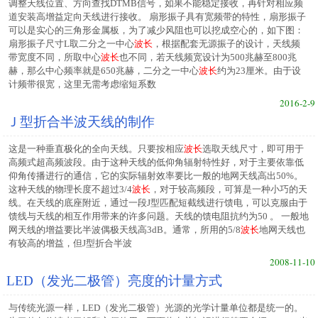
调整天线位置、方向查找DTMB信号，如果不能稳定接收，再针对相应频
道安装高增益定向天线进行接收。 扇形振子具有宽频带的特性，扇形振子
可以是实心的三角形金属板，为了减少风阻也可以挖成空心的，如下图：
扇形振子尺寸L取二分之一中心
波长
，根据配套无源振子的设计，天线频
带宽度不同，所取中心
波长
也不同，若天线频宽设计为500兆赫至800兆
赫，那么中心频率就是650兆赫，二分之一中心
波长
约为23厘米。由于设
计频带很宽，这里无需考虑缩短系数
2016-2-9
Ｊ型折合半波天线的制作
这是一种垂直极化的全向天线。只要按相应
波长
选取天线尺寸，即可用于
高频式超高频波段。由于这种天线的低仰角辐射特性好，对于主要依靠低
仰角传播进行的通信，它的实际辐射效率要比一般的地网天线高出50%。
这种天线的物理长度不超过3/4
波长
，对于较高频段，可算是一种小巧的天
线。在天线的底座附近，通过一段J型匹配短截线进行馈电，可以克服由于
馈线与天线的相互作用带来的许多问题。天线的馈电阻抗约为50 。 一般地
网天线的增益要比半波偶极天线高3dB。通常，所用的5/8
波长
地网天线也
有较高的增益，但J型折合半波
2008-11-10
LED（发光二极管）亮度的计量方式
与传统光源一样，LED（发光二极管）光源的光学计量单位都是统一的。