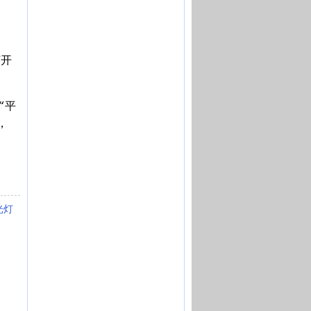
打开
“平
，
光灯