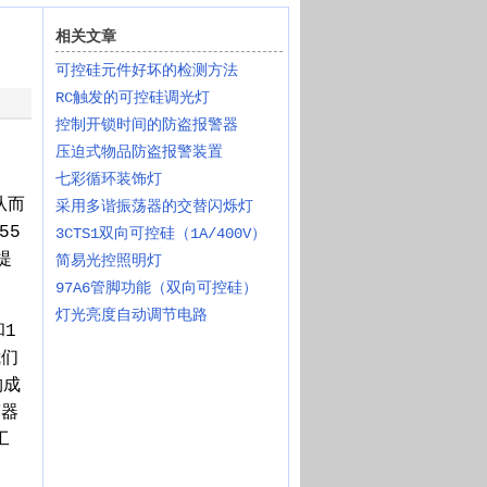
相关文章
可控硅元件好坏的检测方法
RC触发的可控硅调光灯
控制开锁时间的防盗报警器
压迫式物品防盗报警装置
七彩循环装饰灯
从而
采用多谐振荡器的交替闪烁灯
55
3CTS1双向可控硅（1A/400V）
提
简易光控照明灯
97A6管脚功能（双向可控硅）
灯光亮度自动调节电路
和1
我们
构成
警器
工