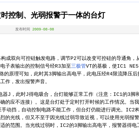
定时控制、光弱报警于一体的台灯
发布时间
2009-08-08
电路构成双向可控硅触发电路，调节P2可以改变可控硅的导通角，
电子表输出的控制信号经R3加至
三极管
VT的基极，使IC1 NE5
路的原理可知，此时其3脚输出高电平，此电压经R4限流降压后
电工作，发出报警声音。
电器J，此时J得电吸合，台灯能够正常工作（注意：IC1的3脚
正确的应不连接）。这是台灯处于定时打开时候的工作情况。当
至手动挡，自动控制电路不能工作，但台灯仍能进行调光。IC2
强烈的光线，但又不至于因光线过弱导致近视，可以使用光弱报
适的范围。当光线过弱时，IC2的3脚输出高电平，报警器得电