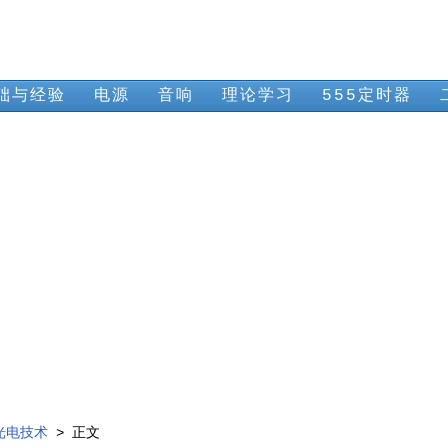
础与经验
电源
音响
理论学习
555定时器
光电技术
> 正文