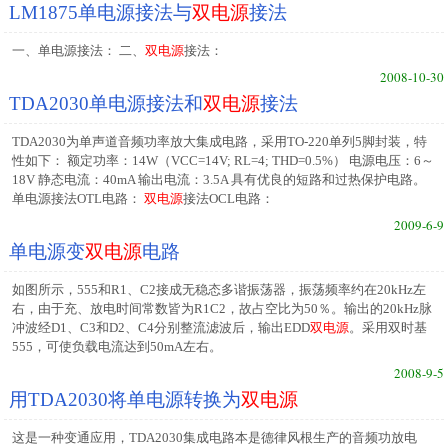
LM1875单电源接法与
双电源
接法
一、单电源接法： 二、
双电源
接法：
2008-10-30
TDA2030单电源接法和
双电源
接法
TDA2030为单声道音频功率放大集成电路，采用TO-220单列5脚封装，特
性如下： 额定功率：14W（VCC=14V; RL=4; THD=0.5%） 电源电压：6～
18V 静态电流：40mA 输出电流：3.5A 具有优良的短路和过热保护电路。
单电源接法OTL电路：
双电源
接法OCL电路：
2009-6-9
单电源变
双电源
电路
如图所示，555和R1、C2接成无稳态多谐振荡器，振荡频率约在20kHz左
右，由于充、放电时间常数皆为R1C2，故占空比为50％。输出的20kHz脉
冲波经D1、C3和D2、C4分别整流滤波后，输出EDD
双电源
。采用双时基
555，可使负载电流达到50mA左右。
2008-9-5
用TDA2030将单电源转换为
双电源
这是一种变通应用，TDA2030集成电路本是德律风根生产的音频功放电