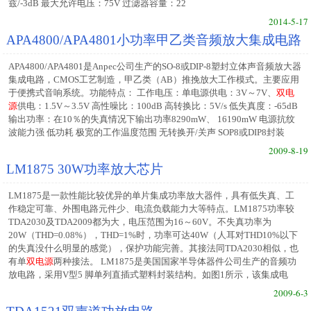
兹/-3dB 最大允许电压：75V 过滤器容量：22
2014-5-17
APA4800/APA4801小功率甲乙类音频放大集成电路
APA4800/APA4801是Anpec公司生产的SO-8或DIP-8塑封立体声音频放大器
集成电路，CMOS工艺制造，甲乙类（AB）推挽放大工作模式。主要应用
于便携式音响系统。功能特点： 工作电压：单电源供电：3V～7V、
双电
源
供电：1.5V～3.5V 高性噪比：100dB 高转换比：5V/s 低失真度：-65dB
输出功率：在10％的失真情况下输出功率8290mW、 16190mW 电源抗纹
波能力强 低功耗 极宽的工作温度范围 无转换开/关声 SOP8或DIP8封装
2009-8-19
LM1875 30W功率放大芯片
LM1875是一款性能比较优异的单片集成功率放大器件，具有低失真、工
作稳定可靠、外围电路元件少、电流负载能力大等特点。LM1875功率较
TDA2030及TDA2009都为大，电压范围为16～60V。不失真功率为
20W（THD=0.08%），THD=1%时，功率可达40W（人耳对THD10%以下
的失真没什么明显的感觉），保护功能完善。其接法同TDA2030相似，也
有单
双电源
两种接法。 LM1875是美国国家半导体器件公司生产的音频功
放电路，采用V型5 脚单列直插式塑料封装结构。如图1所示，该集成电
2009-6-3