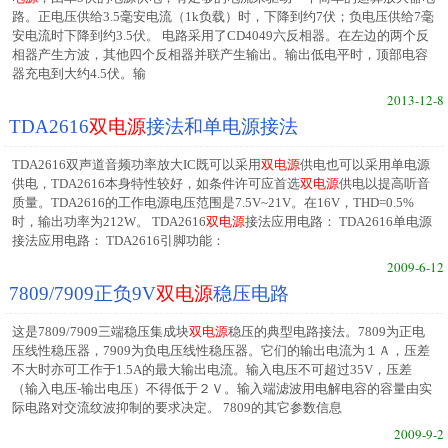
路。正电压供给3.5毫安电流（1k负载）时，下降到约7伏；负电压供给7毫
安电流时下降到约3.5伏。 电路采用了CD4049六反相器。在左边的两个反
相器产生方波，其他四个反相器并联产生输出。输出低电平时，顶部电容
器充电到大约4.5伏。输
2013-12-8
TDA2616
双电源
接法和单电源接法
TDA2616双声道音频功率放大IC既可以采用
双电源
供电也可以采用单电源
供电，TDA2616本身特性较好，如条件许可应首选
双电源
供电以提高听音
质量。TDA2616的工作电源电压范围是7.5V~21V。在16V，THD=0.5%
时，输出功率为212W。 TDA2616
双电源
接法应用电路： TDA2616单电源
接法应用电路： TDA2616引脚功能：
2009-6-12
7809/7909正负9V
双电源
稳压电路
这是7809/7909三端稳压集成块
双电源
稳压的典型电路接法。7809为正电
压线性稳压器，7909为负电压线性稳压器。它们的输出电流为１Ａ，压差
不大时亦可工作于1.5A的最大输出电流。输入电压不可超过35V，压差
（输入电压-输出电压）不得低于２Ｖ。输入端滤波用电解电容的容量由实
际电路对交流纹波抑制的要求决定。 7809的其它参数信息
2009-9-2