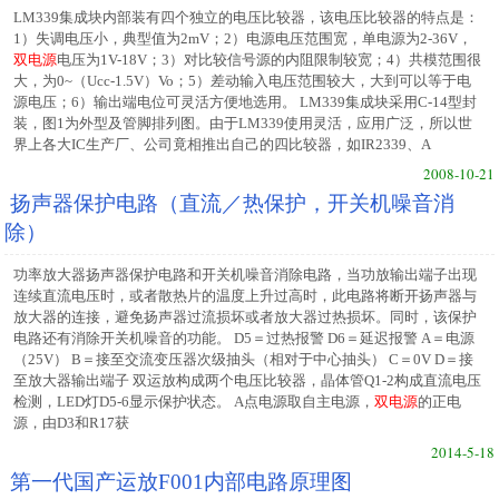
LM339集成块内部装有四个独立的电压比较器，该电压比较器的特点是：
1）失调电压小，典型值为2mV；2）电源电压范围宽，单电源为2-36V，
双电源
电压为1V-18V；3）对比较信号源的内阻限制较宽；4）共模范围很
大，为0~（Ucc-1.5V）Vo；5）差动输入电压范围较大，大到可以等于电
源电压；6）输出端电位可灵活方便地选用。 LM339集成块采用C-14型封
装，图1为外型及管脚排列图。由于LM339使用灵活，应用广泛，所以世
界上各大IC生产厂、公司竟相推出自己的四比较器，如IR2339、A
2008-10-21
扬声器保护电路（直流／热保护，开关机噪音消
除）
功率放大器扬声器保护电路和开关机噪音消除电路，当功放输出端子出现
连续直流电压时，或者散热片的温度上升过高时，此电路将断开扬声器与
放大器的连接，避免扬声器过流损坏或者放大器过热损坏。同时，该保护
电路还有消除开关机噪音的功能。 D5＝过热报警 D6＝延迟报警 A＝电源
（25V） B＝接至交流变压器次级抽头（相对于中心抽头） C＝0V D＝接
至放大器输出端子 双运放构成两个电压比较器，晶体管Q1-2构成直流电压
检测，LED灯D5-6显示保护状态。 A点电源取自主电源，
双电源
的正电
源，由D3和R17获
2014-5-18
第一代国产运放F001内部电路原理图