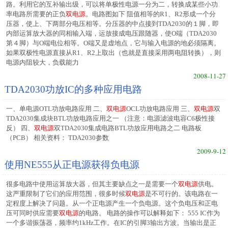
路。利用它的互补输出级，可以将单极性电源一分为二，转换成某些小功
率电路所需要的正负
双电源
。电路图如下 阻值相等的R1、R2形成一个分
压器，使上、下两部分电压相等。分压器的中点接到TDA2030的１脚，即
内部运算放大器的同相输入端，运放接成电压跟随器，使O端（TDA2030
第４脚）与O端电位相等。O端又是虚地点，它与输入电源的地必须隔离。
如果双极性电源直接从R1、R2上取出（也就是直接采用两电阻转换），则
电源内阻较大，负载能力
2008-11-27
TDA2030功放IC的多种应用电路
一、单电源OTL功放电路应用 二、
双电源
OCL功放电路应用 三、
双电源
双
TDA2030集成块BTL功放电路应用之一 （注意：电源滤波电容C6极性接
反） 四、
双电源
双TDA2030集成电路BTL功放应用电路之二 电路板
（PCB） 相关资料： TDA2030参数
2009-9-12
使用NE555从正电源获得负电源
很多电路中使用运算放大器，但其主要缺点之一是需要一个
双电源
供电。
这严重限制了它们的应用范围，很多时候
双电源
是不可行的。该电路在一
定程度上解决了问题。从一个正电源产生一个负电源。这个负电压和正电
压可同时供应需要
双电源
的电路。 电路的操作可以解释如下： 555 IC作为
一个多谐振荡器，频率约1kHz工作。在IC的引脚3输出方波。当输出是正