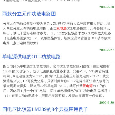
S 输出电流 6.5 A 输入阻抗 100 120 150 K TDA7293和
2009-3-10
两款分立元件功放电路图
分立元件功放虽然制作较为复杂，对理解功率放大原理却有很大帮助，现
为两款分立元件功放电原理图，正负
双电源
OCL电路模式，元件参数均已
标出，供电子爱好者制作参考。 １、12管双极型晶体管OCL功率放大电路
（点击电路图放大） ２、双极型晶体管、场效应晶体管混合OCL功率放大
电路（点击电路图放大）
2009-6-27
单电源供电的OTL功放电路
图１电路为单电源OTL功放电路。它与OCL功放的区别仅在于输出端接有
1000F的大电容C2。就该电路的直流通路来说，只要VT4、VT5两管特性
相同，K点电位便为VCC/2，因为C2上直流电压可被充电到VCC/2；就交
流通路来说，C2可视为短路，只要时间常数RLC2选得比正弦输入信号的
最大周期大得多，那么用C2和单电源+VCC，就可代替
双电源
VCC的作
用。因此图１是一个OTL电路。 图１单电源供电的OTL功放电路 思考题：
（1）在图１功放电路中，若用示波器监视，发现uo波形有一点失真，
2009-6-30
四电压比较器LM339的8个典型应用例子