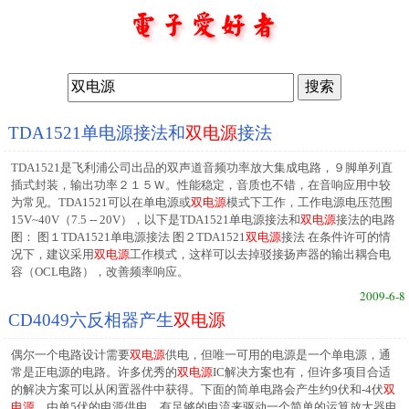
TDA1521单电源接法和
双电源
接法
TDA1521是飞利浦公司出品的双声道音频功率放大集成电路，９脚单列直
插式封装，输出功率２１５Ｗ。性能稳定，音质也不错，在音响应用中较
为常见。TDA1521可以在单电源或
双电源
模式下工作，工作电源电压范围
15V~40V（7.5 -- 20V），以下是TDA1521单电源接法和
双电源
接法的电路
图： 图１TDA1521单电源接法 图２TDA1521
双电源
接法 在条件许可的情
况下，建议采用
双电源
工作模式，这样可以去掉驳接扬声器的输出耦合电
容（OCL电路），改善频率响应。
2009-6-8
CD4049六反相器产生
双电源
偶尔一个电路设计需要
双电源
供电，但唯一可用的电源是一个单电源，通
常是正电源的电路。许多优秀的
双电源
IC解决方案也有，但许多项目合适
的解决方案可以从闲置器件中获得。下面的简单电路会产生约9伏和-4伏
双
电源
，由单5伏的电源供电，有足够的电流来驱动一个简单的运算放大器电