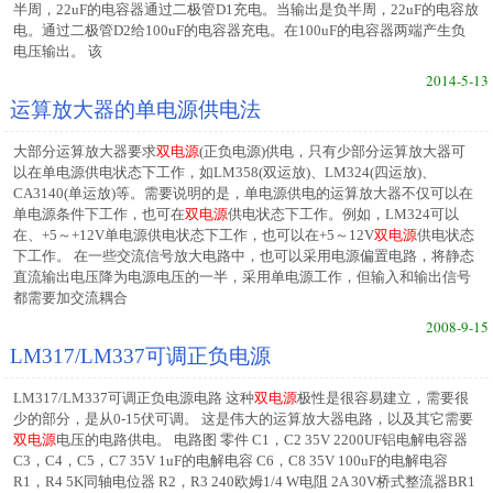
半周，22uF的电容器通过二极管D1充电。当输出是负半周，22uF的电容放
电。通过二极管D2给100uF的电容器充电。在100uF的电容器两端产生负
电压输出。 该
2014-5-13
运算放大器的单电源供电法
大部分运算放大器要求
双电源
(正负电源)供电，只有少部分运算放大器可
以在单电源供电状态下工作，如LM358(双运放)、LM324(四运放)、
CA3140(单运放)等。需要说明的是，单电源供电的运算放大器不仅可以在
单电源条件下工作，也可在
双电源
供电状态下工作。例如，LM324可以
在、+5～+12V单电源供电状态下工作，也可以在+5～12V
双电源
供电状态
下工作。 在一些交流信号放大电路中，也可以采用电源偏置电路，将静态
直流输出电压降为电源电压的一半，采用单电源工作，但输入和输出信号
都需要加交流耦合
2008-9-15
LM317/LM337可调正负电源
LM317/LM337可调正负电源电路 这种
双电源
极性是很容易建立，需要很
少的部分，是从0-15伏可调。 这是伟大的运算放大器电路，以及其它需要
双电源
电压的电路供电。 电路图 零件 C1，C2 35V 2200UF铝电解电容器
C3，C4，C5，C7 35V 1uF的电解电容 C6，C8 35V 100uF的电解电容
R1，R4 5K同轴电位器 R2，R3 240欧姆1/4 W电阻 2A 30V桥式整流器BR1