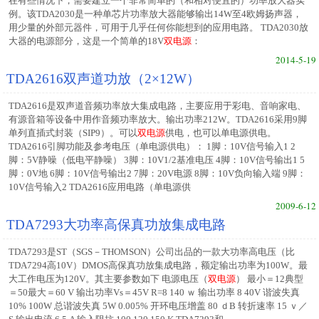
在有些情况下，需要建立一个非常简单的（和相对便宜的）功率放大器实
例。该TDA2030是一种单芯片功率放大器能够输出14W至4欧姆扬声器，
用少量的外部元器件，可用于几乎任何你能想到的应用电路。 TDA2030放
大器的电源部分，这是一个简单的18V
双电源
：
2014-5-19
TDA2616双声道功放（2×12W）
TDA2616是双声道音频功率放大集成电路，主要应用于彩电、音响家电、
有源音箱等设备中用作音频功率放大。输出功率212W。TDA2616采用9脚
单列直插式封装（SIP9）。可以
双电源
供电，也可以单电源供电。
TDA2616引脚功能及参考电压（单电源供电）： 1脚：10V信号输入1 2
脚：5V静噪（低电平静噪） 3脚：10V1/2基准电压 4脚：10V信号输出1 5
脚：0V地 6脚：10V信号输出2 7脚：20V电源 8脚：10V负向输入端 9脚：
10V信号输入2 TDA2616应用电路（单电源供
2009-6-12
TDA7293大功率高保真功放集成电路
TDA7293是ST（SGS－THOMSON）公司出品的一款大功率高电压（比
TDA7294高10V）DMOS高保真功放集成电路，额定输出功率为100W。最
大工作电压为120V。其主要参数如下 电源电压（
双电源
） 最小＝12典型
＝50最大＝60 V 输出功率Vs＝45V R=8 140 ｗ 输出功率 8 40V 谐波失真
10% 100W 总谐波失真 5W 0.005% 开环电压增盖 80 ｄB 转折速率 15 ｖ／