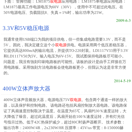
下图： 管脚功能： LM1875
双电源
应用电路： LM1875单电源应用电路：
LM1875最高工作电源电压为60V（30V），使用中不可超过此电压。在
50V电源电压、负载阻抗8、失真＝1%时，输出功率为25W。
2009-6-3
3.3V和5V稳压电源
我通常使用USB端口为我的项目供电，但一些集成电路需要3.3V，而不是
5V 。因此，我决定建立这个小
双电源
供电。电源采用两个低压差稳压器，
它提供高达800mA的输出电流，并提供TO-220封装。LD1117V33用于3.3V
和LD1117V50为5V。输入电压为6V-15V。 我试图保持电路板尽可能小。
问题是，我没有蚀刻印刷电路板的可能性。该板的设计是由手工焊接在万
用电路板。采用蚀刻方法电路板会使电路板更小，但我认为这是非常方便
的。
2014-5-19
400W立体声放大器
400W立体声音频放大器，电源电压75V
双电源
。包含两个通道一样的放大
器，以及保护和控制电路。 该电路还包括风扇控制放大器电路。该电路保
证了风扇速度控制取决于温度。在温度为65℃，风扇约30％速度运转，大
大降低了噪音。超过此温度后，风扇开始在100％速度运转，并有灯光信
号指示过热。低于42C热保护减少，超过80C时扬声器断开。 技术参数：
输出功率：2400W/4R，2x230W/8R 压摆率：45V/us 带宽：8-150000赫