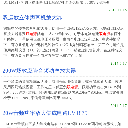
U1 LM317可调正稳压器 U2 LM337可调负稳压器 T1 30V 2安培变
2013-11-15
双运放立体声耳机放大器
很简单的便携式耳机放大器，使用一个OPA2132PA双运放。 OPA2132PA运
算放大器需要
双电源
供电，从2.5V到18V。对于本电路创建
双电源
有两个
可能性。一是使用无源电压分压器，由两个电阻R1a和R1b。在这种情况
下，有必要使用两个电解电容器C1a和C1b提升瞬态响应。第二个可能性是
使用德州仪器（TI）的电源分离器TLE2426精密虚拟地芯片。在这种情况
下，有必要只连接一个电容在VCC +和VCC-之间。
2014-5-17
200W场效应管音频功率放大器
一个紧凑的音频功率放大器，或用作通用低音炮，或高保真放大器。末级
采用四只场效应管，工作电压67伏正负
双电源
。额定功率输出为140W到
8W，200W到4欧姆。频率响应是在1dB以内从20Hz至80kHz。总谐波失真
小于0.1％，全功率信号噪声比高于100dB。
2014-5-17
20W音频功率放大集成电路LM1875
LM1875音频功率放大集成电路有TO-220-5和TO-220B两种封装形式，如