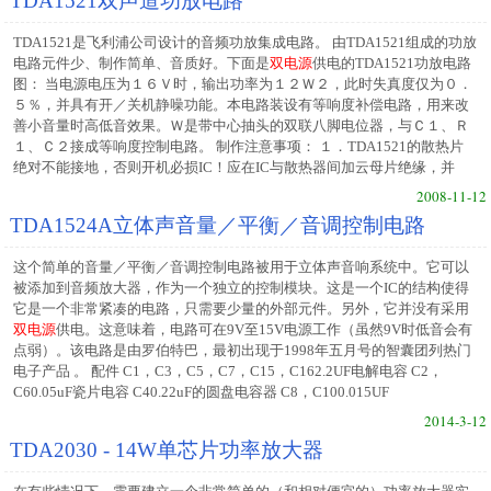
TDA1521双声道功放电路
TDA1521是飞利浦公司设计的音频功放集成电路。 由TDA1521组成的功放
电路元件少、制作简单、音质好。下面是
双电源
供电的TDA1521功放电路
图： 当电源电压为１６Ｖ时，输出功率为１２Ｗ２，此时失真度仅为０．
５％，并具有开／关机静噪功能。本电路装设有等响度补偿电路，用来改
善小音量时高低音效果。Ｗ是带中心抽头的双联八脚电位器，与Ｃ１、Ｒ
１、Ｃ２接成等响度控制电路。 制作注意事项： １．TDA1521的散热片
绝对不能接地，否则开机必损IC！应在IC与散热器间加云母片绝缘，并
2008-11-12
TDA1524A立体声音量／平衡／音调控制电路
这个简单的音量／平衡／音调控制电路被用于立体声音响系统中。它可以
被添加到音频放大器，作为一个独立的控制模块。这是一个IC的结构使得
它是一个非常紧凑的电路，只需要少量的外部元件。另外，它并没有采用
双电源
供电。这意味着，电路可在9V至15V电源工作（虽然9V时低音会有
点弱）。该电路是由罗伯特巴，最初出现于1998年五月号的智囊团列热门
电子产品 。 配件 C1，C3，C5，C7，C15，C162.2UF电解电容 C2，
C60.05uF瓷片电容 C40.22uF的圆盘电容器 C8，C100.015UF
2014-3-12
TDA2030 - 14W单芯片功率放大器