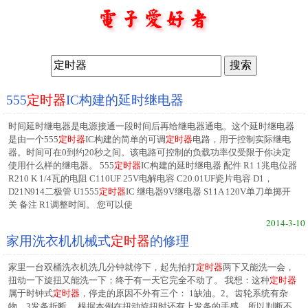
555
定时器
IC构建的延时继电器
时间延时继电器是电源接通一段时间后再给继电器通电。这个延时继电器
是由一个555
定时器
IC构建的简单的可调
定时器
电路，用于控制实际继电
器。时间可在0到约20秒之间。该电路可控制的负载功率仅受限于你决定
使用什么样的继电器。 555
定时器
IC构建的延时继电器 配件 R1 1兆电位器
R210 K 1/4瓦的电阻 C110UF 25V电解电容 C20.01UF瓷片电容 D1，
D21N914二极管 U1555
定时器
IC 继电器9V继电器 S11A 120V单刀单掷开
关 备注 R1调整时间。 您可以使
2014-3-10
家用洗衣机机械式
定时器
的修理
家里一台双桶洗衣机洗几分钟就停下，起先拍打
定时器
两下又能洗一会，
扭动一下旋扭又能洗一下；终于有一天它完全不动了。 我想：这种
定时器
属于时钟式
定时器
，停走的原因不外有三个： 1缺油。2。齿轮系统有杂
物。3发条折断。 根据本例在扭动旋扭时还有上发条的手感，所以判断不