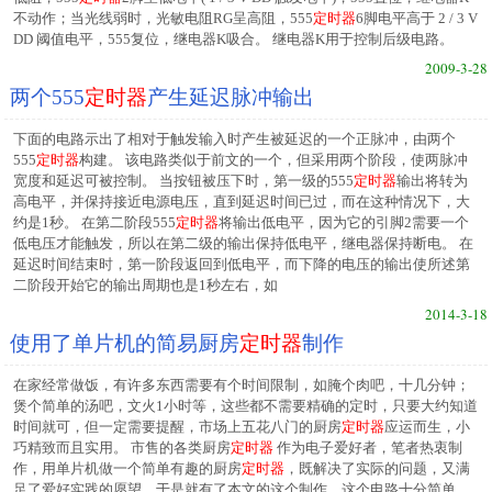
不动作；当光线弱时，光敏电阻RG呈高阻，555
定时器
6脚电平高于 2 / 3 V
DD 阈值电平，555复位，继电器K吸合。 继电器K用于控制后级电路。
2009-3-28
两个555
定时器
产生延迟脉冲输出
下面的电路示出了相对于触发输入时产生被延迟的一个正脉冲，由两个
555
定时器
构建。 该电路类似于前文的一个，但采用两个阶段，使两脉冲
宽度和延迟可被控制。 当按钮被压下时，第一级的555
定时器
输出将转为
高电平，并保持接近电源电压，直到延迟时间已过，而在这种情况下，大
约是1秒。 在第二阶段555
定时器
将输出低电平，因为它的引脚2需要一个
低电压才能触发，所以在第二级的输出保持低电平，继电器保持断电。 在
延迟时间结束时，第一阶段返回到低电平，而下降的电压的输出使所述第
二阶段开始它的输出周期也是1秒左右，如
2014-3-18
使用了单片机的简易厨房
定时器
制作
在家经常做饭，有许多东西需要有个时间限制，如腌个肉吧，十几分钟；
煲个简单的汤吧，文火1小时等，这些都不需要精确的定时，只要大约知道
时间就可，但一定需要提醒，市场上五花八门的厨房
定时器
应运而生，小
巧精致而且实用。 市售的各类厨房
定时器
作为电子爱好者，笔者热衷制
作，用单片机做一个简单有趣的厨房
定时器
，既解决了实际的问题，又满
足了爱好实践的愿望，于是就有了本文的这个制作。这个电路十分简单，