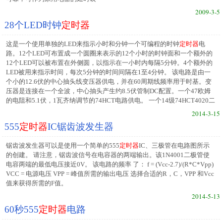
2009-3-5
28个LED时钟
定时器
这是一个使用单独的LED来指示小时和分钟一个可编程的时钟
定时器
电
路。12个LED可布置成一个圆圈来表示的12个小时的时钟面和一个额外的
12个LED可以被布置在外侧圆，以指示在一小时内每隔5分钟。4个额外的
LED被用来指示时间，每次5分钟的时间间隔在1至4分钟。 该电路是由一
个小的12.6伏的中心抽头线变压器供电，并在60周期线频率用于时基。变
压器是连接在一个全波，中心抽头产生约8.5伏管制DC配置。一个47欧姆
的电阻和5.1伏，1瓦齐纳调节的74HCT电路供电。 一个14级74HCT4020二
2014-3-15
555
定时器
IC锯齿波发生器
锯齿波发生器可以是使用一个简单的555
定时器
IC、三极管在电路图所示
的创建。 请注意，锯齿波信号在电容器的两端输出。该1N4001二极管使
电容两端的最低电压接近0V。 该电路的频率 了： f = (Vcc-2.7)/(R*C*Vpp)
VCC = 电源电压 VPP = 峰值所需的输出电压 选择合适的R，C，VPP 和Vcc
值来获得所需的F值。
2014-5-13
60秒555
定时器
电路