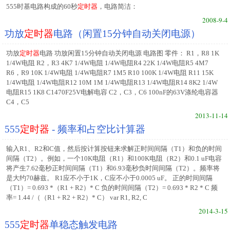
555时基电路构成的60秒
定时器
，电路简洁：
2008-9-4
功放
定时器
电路（闲置15分钟自动关闭电源）
功放
定时器
电路 功放闲置15分钟自动关闭电源 电路图 零件： R1，R8 1K
1/4W电阻 R2，R3 4K7 1/4W电阻 1/4W电阻R4 22K 1/4W电阻R5 4M7
R6，R9 10K 1/4W电阻 1/4W电阻R7 1M5 R10 100K 1/4W电阻 R11 15K
1/4W电阻 1/4W电阻R12 10M 1M 1/4W电阻R13 1/4W电阻R14 8K2 1/4W
电阻R15 1K8 C1470F25V电解电容 C2，C3，C6 100nF的63V涤纶电容器
C4，C5
2013-11-14
555
定时器
- 频率和占空比计算器
输入R1、R2和C值，然后按计算按钮来求解正时间间隔（T1）和负的时间
间隔（T2）。例如，一个10K电阻（R1）和100K电阻（R2）和0.1 uF电容
将产生7.62毫秒正时间间隔（T1）和6.93毫秒负时间间隔（T2）。频率将
是大约70赫兹。 R1应不小于1K，C应不小于0.0005 uF。 正的时间间隔
（T1）= 0.693 *（R1 + R2）* C 负的时间间隔（T2）= 0.693 * R2 * C 频
率= 1.44 /（（R1 + R2 + R2）* C） var R1, R2, C
2014-3-15
555
定时器
单稳态触发电路