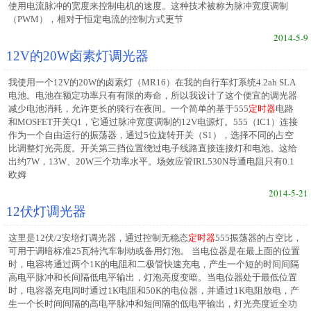
使用电流脉冲的宽度来控制电机的速度。这种技术被称为脉冲宽度调制
（PWM），相对于恒定电流的控制方式更节
2014-5-9
12V的20W卤素灯调光器
我使用一个12V的20W的卤素灯（MR16）在我的自行车灯系统4.2ah SLA
电池。电池在额定功率只有有限的寿命，所以我设计了这个便宜的调光器
减少电池消耗，允许更长的骑行在夜间。一个简单的基于555
定时器
电路
和MOSFET开关Q1，它通过脉冲宽度调制的12V电源灯。555（IC1）连接
作为一个自由运行的振荡器，通过5位旋转开关（S1），选择不同的占空
比调整灯光亮度。开关第三挡位置绕过电子线路直接连接灯和电池。这给
出约7W，13W、20W三个功率水平。场效应管IRL530N导通电阻只有0.1
欧姆
2014-5-21
12伏灯调光器
这里是12伏/2安培灯调光器，通过控制无稳态
定时器
555振荡器的占空比，
可用于调暗标准25瓦特汽车制动或备用灯泡。 当电位器是在最上面的位置
时，电容将通过两个1K的电阻和二极管快速充电，产生一个短的时间间隔
高电平脉冲和长间隔低电平输出，灯泡亮度变暗。当电位器处于最低位置
时，电容器充电同时通过1K电阻和50K的电位器，并通过1K电阻放电，产
生一个长时间间隔的高电平脉冲和短间隔的低电平输出，灯光亮度近全功