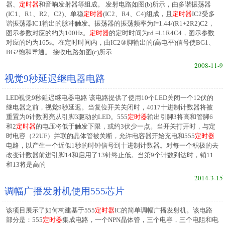
器、
定时器
和音响发射器等组成。 发射电路如图(b)所示，由多谐振荡器
(IC1、R1、R2、C2)、单稳
定时器
(IC2、R4、C4)组成，且
定时器
IC2受多
谐振荡器IC1输出的脉冲触发。振荡器的振荡频率为f=1.44/(R1+2R2)C2，
图示参数对应的约为100Hz。
定时器
的定时时间为td =l.1R4C4，图示参数
对应的约为165s。在定时时间内，由IC2③脚输出的(高电平)信号使BG1、
BG2饱和导通。 接收电路如图(c)所示
2008-11-9
视觉9秒延迟继电器电路
LED视觉9秒延迟继电器电路 该电路提供了使用10个LED关闭一个12伏的
继电器之前，视觉9秒延迟。当复位开关关闭时，4017十进制计数器将被
重置为0计数照亮从引脚3驱动的LED。555
定时器
输出引脚3将高和管脚6
和2
定时器
的电压将低于触发下限，或约3伏少一点。当开关打开时，与定
时电容（22UF）并联的晶体管被关断，允许电容器开始充电和555
定时器
电路，以产生一个近似1秒的时钟信号到十进制计数器。对每一个积极的去
改变计数器前进引脚14和启用了13针终止低。当第9个计数到达时，销11
和13将是高的
2014-3-15
调幅广播发射机使用555芯片
该项目展示了如何构建基于555
定时器
IC的简单调幅广播发射机。该电路
部分是：555
定时器
集成电路，一个NPN晶体管，三个电容，三个电阻和电