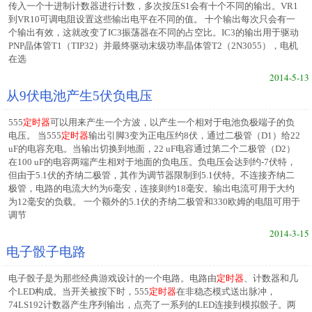
传入一个十进制计数器进行计数，多次按压S1会有十个不同的输出。VR1
到VR10可调电阻设置这些输出电平在不同的值。 十个输出每次只会有一
个输出有效，这就改变了IC3振荡器在不同的占空比。IC3的输出用于驱动
PNP晶体管T1（TIP32）并最终驱动末级功率晶体管T2（2N3055），电机
在选
2014-5-13
从9伏电池产生5伏负电压
555
定时器
可以用来产生一个方波，以产生一个相对于电池负极端子的负
电压。 当555
定时器
输出引脚3变为正电压约8伏，通过二极管（D1）给22
uF的电容充电。当输出切换到地面，22 uF电容通过第二个二极管（D2）
在100 uF的电容两端产生相对于地面的负电压。负电压会达到约-7伏特，
但由于5.1伏的齐纳二极管，其作为调节器限制到5.1伏特。不连接齐纳二
极管，电路的电流大约为6毫安，连接则约18毫安。输出电流可用于大约
为12毫安的负载。 一个额外的5.1伏的齐纳二极管和330欧姆的电阻可用于
调节
2014-3-15
电子骰子电路
电子骰子是为那些经典游戏设计的一个电路。电路由
定时器
、计数器和几
个LED构成。当开关被按下时，555
定时器
在非稳态模式送出脉冲，
74LS192计数器产生序列输出，点亮了一系列的LED连接到模拟骰子。两