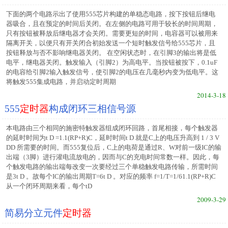
下面的两个电路示出了使用555芯片构建的单稳态电路，按下按钮后继电
器吸合，且在预定的时间后关闭。在左侧的电路可用于较长的时间周期，
只有按钮被释放后继电器才会关闭。需要更短的时间，电容器可以被用来
隔离开关，以便只有开关闭合初始发送一个短时触发信号给555芯片，且
按钮释放与否不影响继电器关闭。 在空闲状态时，在引脚3的输出将是低
电平，继电器关闭。触发输入（引脚2）为高电平。当按钮被按下，0.1uF
的电容给引脚2输入触发信号，使引脚2的电压在几毫秒内变为低电平。这
将触发555集成电路，并启动定时周期
2014-3-18
555
定时器
构成闭环三相信号源
本电路由三个相同的施密特触发器组成闭环回路，首尾相接，每个触发器
的延时时间为t D =1.1(RP+R)C，延时时间t D 就是C上的电压升高到 1 / 3 V
DD 所需要的时间。而555复位后，C上的电荷是通过R、W对前一级IC的输
出端（3脚）进行灌电流放电的，因而与C的充电时间常数一样。因此，每
个触发电路的输出端每改变一次要经过三个单稳触发电路传输，所需时间
是3t D 。故每个IC的输出周期T=6t D 。对应的频率 f=1/T=1/61.1(RP+R)C
从一个闭环周期来看，每个tD
2009-3-29
简易分立元件
定时器