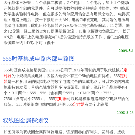
３个晶体三极管，１个晶体二极管，２个电阻，１个电容，加上１个微动
开关就是全部的元器件。它可以提供数秒到数分钟的定时操作。本电路原
为学生实验制作电路，但在很多的简单应用场合是有用武之地的。 电路原
理：电路上电后，按一下微动开关AN，电容C即被充电，其两端的电压与
电源电压相同，此电压经电位器W为三极管T1提供基极偏流，T1导通。随
之T2导通，经二极管D为T3提供基极偏流，T3集电极驱动负载工作。 松开
AN后，电容C上的电压继续为T1提供偏流维持负载的工作，当C上的电压
缓慢降至约1.4V以下时（低于
2009-5-1
555时基集成电路内部电路图
555时基集成电路是美国Signetics公司于1972年研制的用于取代机械式
定
时器
的中规模集成电路，因输入端设计有三个5k的电阻而得名。555
定时
器
是一种多用途的模拟电路与数字电路混合的集成电路，可以方便的构成
施密特触发器，单稳态触发器和多谐振荡器。目前，流行的产品主要有4
个：BJT两个：555，556（含有两个555）；CMOS两个：7555，
7556（含有两个7555）。 555
定时器
可以说是模拟电路与数字电路结合的
典范。 555时基集成电路内部电路图 555
定时器
有两个比较器
2008-5-23
双线圈金属探测仪
如图所示为双线圈金属探测器电路。该探测器由探测头、发射器、接收