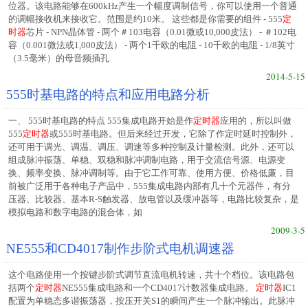
位器。该电路能够在600kHz产生一个幅度调制信号，你可以使用一个普通
的调幅接收机来接收它。范围是约10米。 这些都是你需要的组件 - 555
定
时器
芯片 - NPN晶体管 - 两个＃103电容（0.01微或10,000皮法） - ＃102电
容（0.001微法或1,000皮法） - 两个1千欧的电阻 - 10千欧的电阻 - 1/8英寸
（3.5毫米）的母音频插孔
2014-5-15
555时基电路的特点和应用电路分析
一、 555时基电路的特点 555集成电路开始是作
定时器
应用的，所以叫做
555
定时器
或555时基电路。但后来经过开发，它除了作定时延时控制外，
还可用于调光、调温、调压、调速等多种控制及计量检测。此外，还可以
组成脉冲振荡、单稳、双稳和脉冲调制电路，用于交流信号源、电源变
换、频率变换、脉冲调制等。由于它工作可靠、使用方便、价格低廉，目
前被广泛用于各种电子产品中，555集成电路内部有几十个元器件，有分
压器、比较器、基本R-S触发器、放电管以及缓冲器等，电路比较复杂，是
模拟电路和数字电路的混合体，如
2009-3-5
NE555和CD4017制作步阶式电机调速器
这个电路使用一个按键步阶式调节直流电机转速，共十个档位。该电路包
括两个
定时器
NE555集成电路和一个CD4017计数器集成电路。
定时器
IC1
配置为单稳态多谐振荡器，按压开关S1的瞬间产生一个脉冲输出。此脉冲