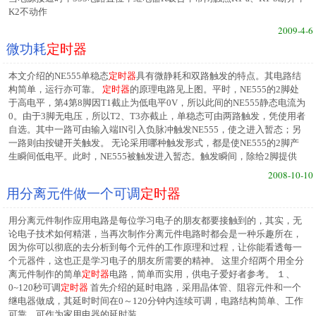
K2不动作
2009-4-6
微功耗
定时器
本文介绍的NE555单稳态
定时器
具有微静耗和双路触发的特点。其电路结
构简单，运行亦可靠。
定时器
的原理电路见上图。平时，NE555的2脚处
于高电平，第4第8脚因T1截止为低电平0V，所以此间的NE555静态电流为
0。由于3脚无电压，所以T2、T3亦截止，单稳态可由两路触发，凭使用者
自选。其中一路可由输入端IN引入负脉冲触发NE555，使之进入暂态；另
一路则由按键开关触发。 无论采用哪种触发形式，都是使NE555的2脚产
生瞬间低电平。此时，NE555被触发进入暂态。触发瞬间，除给2脚提供
2008-10-10
用分离元件做一个可调
定时器
用分离元件制作应用电路是每位学习电子的朋友都要接触到的，其实，无
论电子技术如何精湛，当再次制作分离元件电路时都会是一种乐趣所在，
因为你可以彻底的去分析到每个元件的工作原理和过程，让你能看透每一
个元器件，这也正是学习电子的朋友所需要的精神。 这里介绍两个用全分
离元件制作的简单
定时器
电路，简单而实用，供电子爱好者参考。 １、
0~120秒可调
定时器
首先介绍的延时电路，采用晶体管、阻容元件和一个
继电器做成，其延时时间在0～120分钟内连续可调，电路结构简单、工作
可靠，可作为家用电器的延时装