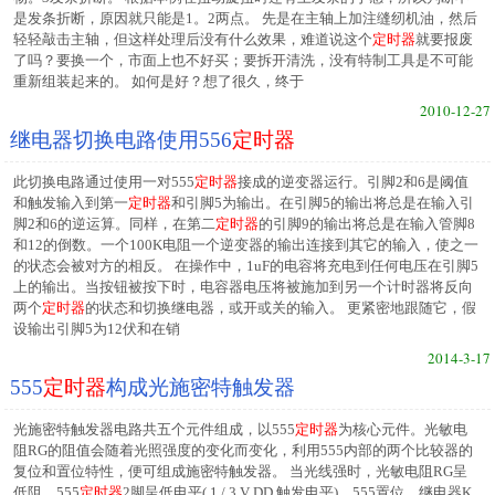
是发条折断，原因就只能是1。2两点。 先是在主轴上加注缝纫机油，然后
轻轻敲击主轴，但这样处理后没有什么效果，难道说这个
定时器
就要报废
了吗？要换一个，市面上也不好买；要拆开清洗，没有特制工具是不可能
重新组装起来的。 如何是好？想了很久，终于
2010-12-27
继电器切换电路使用556
定时器
此切换电路通过使用一对555
定时器
接成的逆变器运行。引脚2和6是阈值
和触发输入到第一
定时器
和引脚5为输出。在引脚5的输出将总是在输入引
脚2和6的逆运算。同样，在第二
定时器
的引脚9的输出将总是在输入管脚8
和12的倒数。一个100K电阻一个逆变器的输出连接到其它的输入，使之一
的状态会被对方的相反。 在操作中，1uF的电容将充电到任何电压在引脚5
上的输出。当按钮被按下时，电容器电压将被施加到另一个计时器将反向
两个
定时器
的状态和切换继电器，或开或关的输入。 更紧密地跟随它，假
设输出引脚5为12伏和在销
2014-3-17
555
定时器
构成光施密特触发器
光施密特触发器电路共五个元件组成，以555
定时器
为核心元件。光敏电
阻RG的阻值会随着光照强度的变化而变化，利用555内部的两个比较器的
复位和置位特性，便可组成施密特触发器。 当光线强时，光敏电阻RG呈
低阻，555
定时器
2脚呈低电平( 1 / 3 V DD 触发电平)，555置位，继电器K