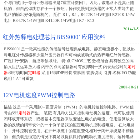
个与门被用于每当计数器输出是7重置计数回1。因此，该电路不是真正随
机的，但自然弹跳存在于一个按钮，操作更慢则振荡器的正常人类能力使
电路的输出好像是随机的。 配件 R1，R5，R622K 1/4W电阻 R210K 1/4W
电阻 R34.7K 1/4W电阻 R4150K 1/4W电阻 R7 - R13
2014-3-5
红外热释电处理芯片BISS0001应用资料
BISS0001是一款高性能的传感信号处理集成电路。静态电流极小，配以热
释电红外传感器和少量外围元器件即可构成被动式的热释电红外传感器。
广泛用于安防、自控等领域能。 特 点 CMOS工艺 数模混合 具有独立的高
输入阻抗运算放大器 内部的双向鉴幅器可有效抑制干扰 内设延迟时间
定时
器
和封锁时间
定时器
采用16脚DIP封装 管脚图 管脚说明 引脚 名称 I/O 功能
说明 1 A I 可重复
2008-10-21
12V电机速度PWM控制电路
描述 这是一个采用脉冲宽度调制（PWM）的电机转速控制电路。PWM信
号由555
定时器
产生。 笔记 有几种方法来控制电动机的速度。您可以使用
闭环或开环系统，或者基本变阻器来改变通过电机的电流。使用运算放大
器的反馈的闭环设计的一个例子是我的恒定电动机控制器电路。 在此电路
中，开环控制被使用。在开环系统中的速度变化相对于闭环系统是不精确
的，但负载是恒定的情况下将足以提供良好的电动机速度控制。这种电路