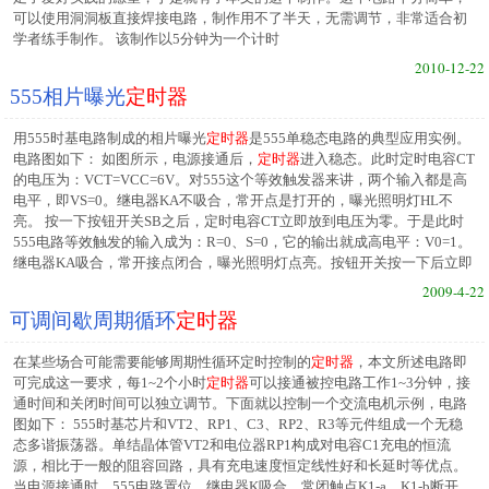
可以使用洞洞板直接焊接电路，制作用不了半天，无需调节，非常适合初
学者练手制作。 该制作以5分钟为一个计时
2010-12-22
555相片曝光
定时器
用555时基电路制成的相片曝光
定时器
是555单稳态电路的典型应用实例。
电路图如下： 如图所示，电源接通后，
定时器
进入稳态。此时定时电容CT
的电压为：VCT=VCC=6V。对555这个等效触发器来讲，两个输入都是高
电平，即VS=0。继电器KA不吸合，常开点是打开的，曝光照明灯HL不
亮。 按一下按钮开关SB之后，定时电容CT立即放到电压为零。于是此时
555电路等效触发的输入成为：R=0、S=0，它的输出就成高电平：V0=1。
继电器KA吸合，常开接点闭合，曝光照明灯点亮。按钮开关按一下后立即
2009-4-22
可调间歇周期循环
定时器
在某些场合可能需要能够周期性循环定时控制的
定时器
，本文所述电路即
可完成这一要求，每1~2个小时
定时器
可以接通被控电路工作1~3分钟，接
通时间和关闭时间可以独立调节。下面就以控制一个交流电机示例，电路
图如下： 555时基芯片和VT2、RP1、C3、RP2、R3等元件组成一个无稳
态多谐振荡器。单结晶体管VT2和电位器RP1构成对电容C1充电的恒流
源，相比于一般的阻容回路，具有充电速度恒定线性好和长延时等优点。
当电源接通时，555电路置位，继电器K吸合，常闭触点K1-a、K1-b断开，